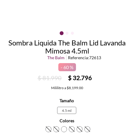
Sombra Liquida The Balm Lid Lavanda
Mimosa 4.5ml
The Balm
Referencia
:
72613
60 %
$
81
.
990
$
32
.
796
Mililitro
a
$8,199.00
Tamaño
4.5 ml
Colores
TEXTURA_681619816147
TEXTURA_681619816130
TEXTURA_681619816123
TEXTURA_681619816116
TEXTURA_68161981610
TEXTURA_68161981