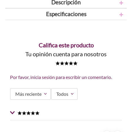
Descripción
Especificaciones
Califica este producto
Tu opinión cuenta para nosotros
★
★
★
★
★
Por favor, inicia sesión para escribir un comentario.
Más reciente
Todos
★
★
★
★
★
Enviado
2 años atrás
por
Doris
Me encanta sus tonos son hermosos fácil aplicación y la