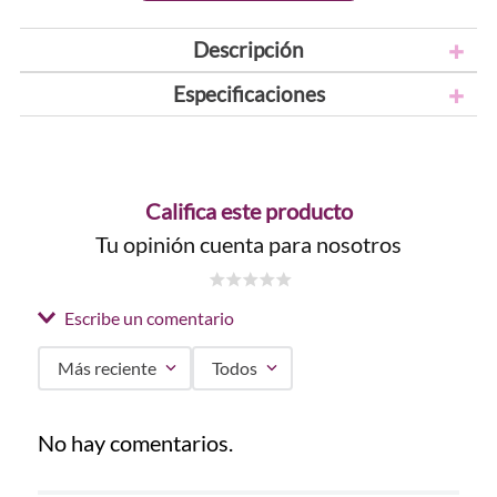
Descripción
Especificaciones
Califica este producto
Tu opinión cuenta para nosotros
☆
☆
☆
☆
☆
Escribe un comentario
Más reciente
Todos
Agregar comentario
No hay comentarios.
Título