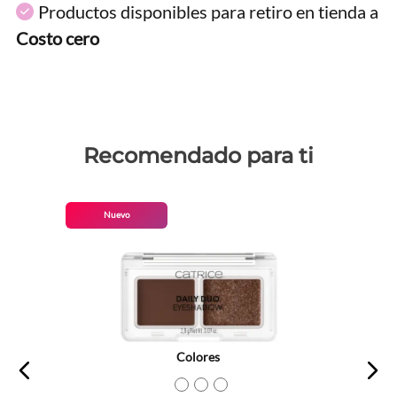
Productos disponibles para retiro en tienda a
Costo cero
Recomendado para ti
Nuevo
Colores
TEXTURA_4059729586735
TEXTURA_4059729586759
TEXTURA_4059729586773