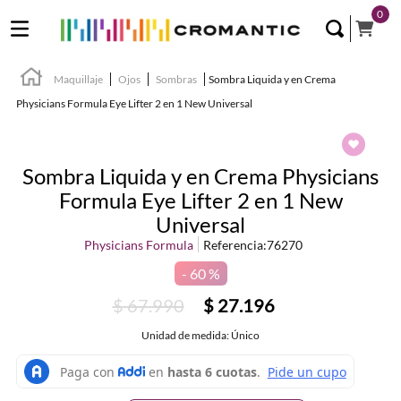
0
Maquillaje
Ojos
Sombras
Sombra Liquida y en Crema
Physicians Formula Eye Lifter 2 en 1 New Universal
Sombra Liquida y en Crema Physicians
Formula Eye Lifter 2 en 1 New
Universal
Physicians Formula
Referencia
:
76270
60 %
$
67
.
990
$
27
.
196
Unidad de medida: Único