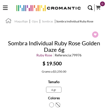
0
Maquillaje
Ojos
Sombras
Sombra Individual Ruby Rose
Sombra Individual Ruby Rose Golden
Daze 6g
Ruby Rose
Referencia
:
79976
$
19
.
500
Gramo
a
$3,250.00
Tamaño
6 gr
Colores
TEXTURA_7900083012316
TEXTURA_7900083012323