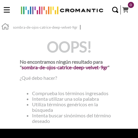
0
sombra-de-ojos-catrice-deep-velvet-9gr
OOPS!
No encontramos ningún resultado para
"
sombra-de-ojos-catrice-deep-velvet-9gr
"
¿Qué debo hacer?
Comprueba los términos ingresados
Intenta utilizar una sola palabra
Utiliza términos genéricos en la
búsqueda
Intenta buscar sinónimos del término
deseado