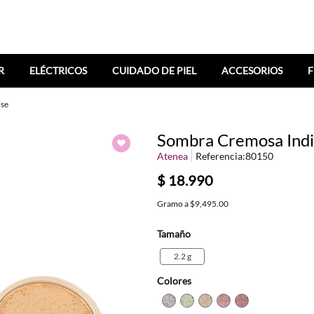
R
ELÉCTRICOS
CUIDADO DE PIEL
ACCESORIOS
F
ise
Sombra Cremosa Indi
Atenea
Referencia
:
80150
$
18
.
990
Gramo
a
$9,495.00
Tamaño
2.2 g
Colores
TEXTURA_736372667021
TEXTURA_7363726670
TEXTURA_78115903
TEXTURA_73637
TEXTURA_73