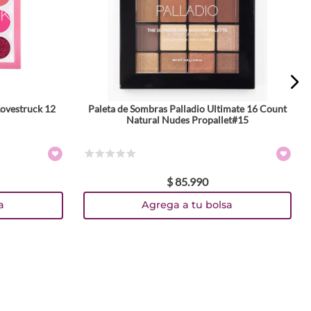
Lovestruck 12
Paleta de Sombras Palladio Ultimate 16 Count
Natural Nudes Propallet#15
☆
☆
☆
☆
☆
$
85
.
990
a
Agrega a tu bolsa