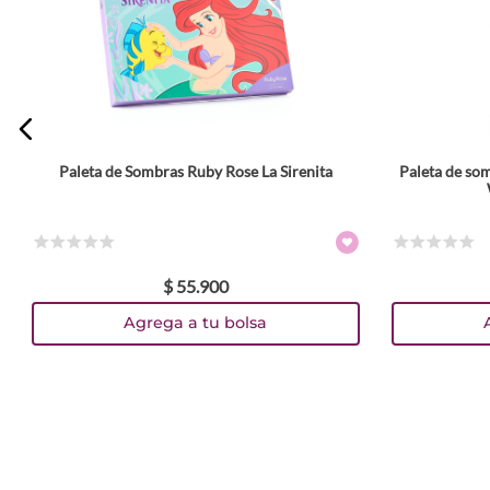
Escribe un comentario
Paleta de Sombras Ruby Rose La Sirenita
Paleta de so
ENVIAR COMENTARIO
☆
☆
☆
☆
☆
☆
☆
☆
☆
☆
$
55
.
900
Agrega a tu bolsa