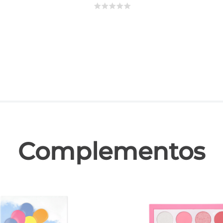
☆
☆
☆
☆
☆
las
Complementos