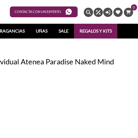
0
ENTRAR
CONTACTA CON UN EXPERTO
RAGANCIAS
UÑAS
SALE
REGALOS Y KITS
vidual Atenea Paradise Naked Mind
07
2028
2667038
6372667045