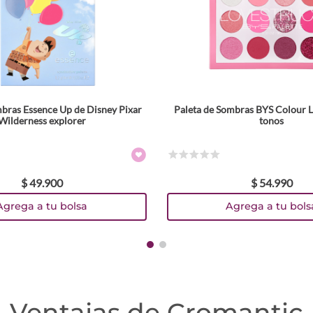
mbras Essence Up de Disney Pixar
Paleta de Sombras BYS Colour 
Wilderness explorer
tonos
☆
☆
☆
☆
☆
$
49
.
900
$
54
.
990
Agrega a tu bolsa
Agrega a tu bols
Ventajas de Cromantic