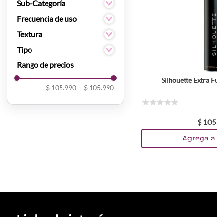
Styling
Sub-Categoría
Laca
Frecuencia de uso
Diario
Textura
Spray
Tipo
Laca
Silhouette Extra 
$ 105.990
–
$ 105.990
☆
☆
☆
☆
☆
$
105
Agrega a 