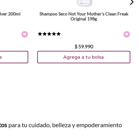
lver 200ml
Shampoo Seco Not Your Mother's Clean Freak
Original 198g
★
★
★
★
★
$
59
.
990
a
Agrega a tu bolsa
tos
para tu cuidado, belleza y empoderamiento