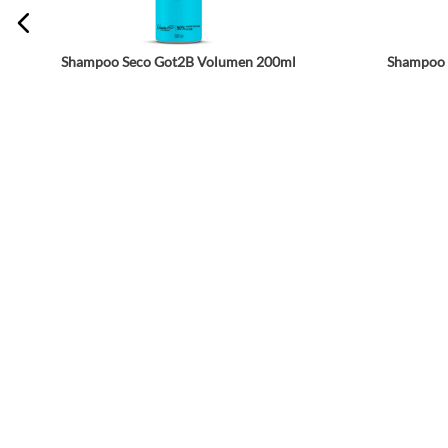
Shampoo Seco Got2B Volumen 200ml
Shampoo 
☆
☆
☆
☆
☆
☆
☆
☆
☆
☆
$
29
.
243
$
44
.
990
Agrega a tu bolsa