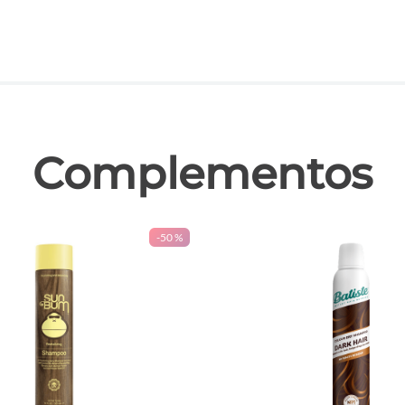
las
Complementos
-
50 %