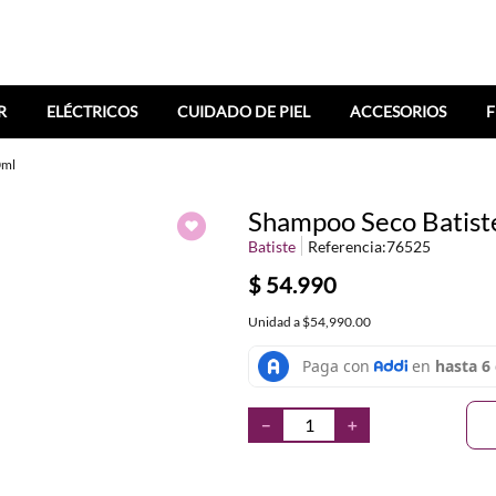
R
ELÉCTRICOS
CUIDADO DE PIEL
ACCESORIOS
F
0ml
Shampoo Seco Batist
Batiste
Referencia
:
76525
$
54
.
990
Unidad
a
$54,990.00
－
＋