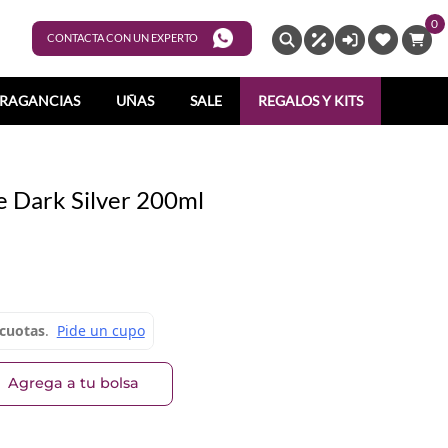
0
ENTRAR
CONTACTA CON UN EXPERTO
RAGANCIAS
UÑAS
SALE
REGALOS Y KITS
e Dark Silver 200ml
Agrega a tu bolsa