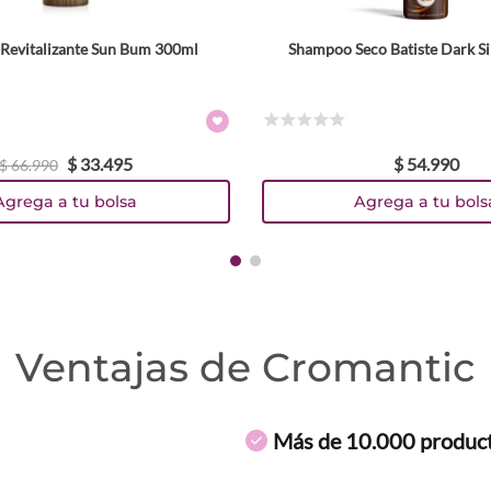
Revitalizante Sun Bum 300ml
Shampoo Seco Batiste Dark Si
☆
☆
☆
☆
☆
$
33
.
495
$
54
.
990
$
66
.
990
Agrega a tu bolsa
Agrega a tu bols
Ventajas de Cromantic
Más de 10.000 produc