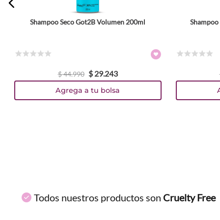
Shampoo Seco Got2B Volumen 200ml
Shampoo 
ENVIAR COMENTARIO
☆
☆
☆
☆
☆
☆
☆
☆
☆
☆
$
29
.
243
$
44
.
990
Agrega a tu bolsa
Todos nuestros productos son
Cruelty Free