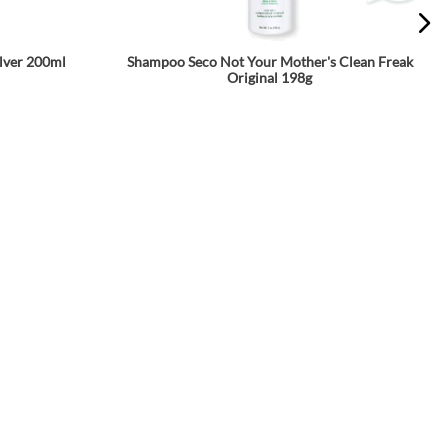
lver 200ml
Shampoo Seco Not Your Mother's Clean Freak
Original 198g
★
★
★
★
★
$
59
.
990
a
Agrega a tu bolsa