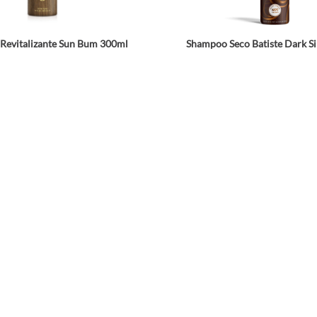
Revitalizante Sun Bum 300ml
Shampoo Seco Batiste Dark Si
☆
☆
☆
☆
☆
$
33
.
495
$
54
.
990
$
66
.
990
Agrega a tu bolsa
Agrega a tu bols
Comparte