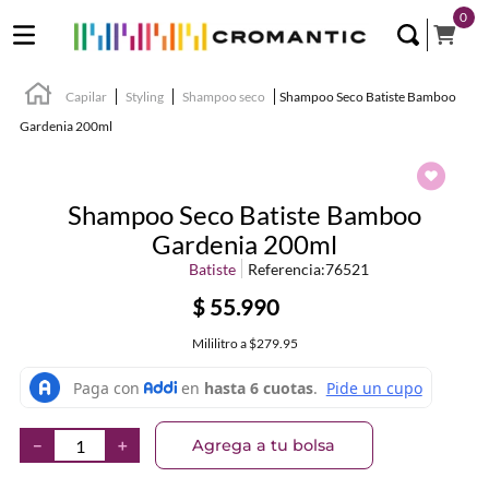
0
Capilar
Styling
Shampoo seco
Shampoo Seco Batiste Bamboo
Gardenia 200ml
Shampoo Seco Batiste Bamboo
Gardenia 200ml
Batiste
Referencia
:
76521
$
55
.
990
Mililitro
a
$279.95
Agrega a tu bolsa
－
＋