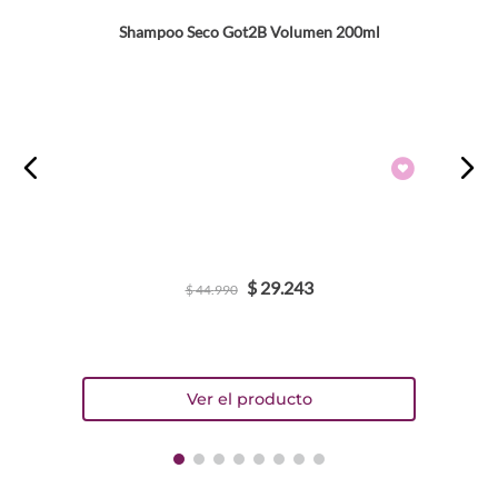
Shampoo Seco Got2B Volumen 200ml
$
29
.
243
$
44
.
990