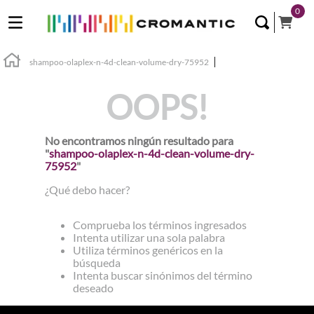
0
shampoo-olaplex-n-4d-clean-volume-dry-75952
OOPS!
No encontramos ningún resultado para
"
shampoo-olaplex-n-4d-clean-volume-dry-
75952
"
¿Qué debo hacer?
Comprueba los términos ingresados
Intenta utilizar una sola palabra
Utiliza términos genéricos en la
búsqueda
Intenta buscar sinónimos del término
deseado