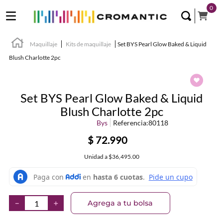
0
Maquillaje
Kits de maquillaje
Set BYS Pearl Glow Baked & Liquid
Blush Charlotte 2pc
Set BYS Pearl Glow Baked & Liquid
Blush Charlotte 2pc
Bys
Referencia
:
80118
$
72
.
990
Unidad
a
$36,495.00
Agrega a tu bolsa
－
＋