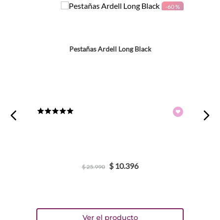
-
60 %
Pestañas Ardell Long Black
★
★
★
★
★
$
10
.
396
$
25
.
990