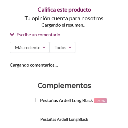
Califica este producto
Tu opinión cuenta para nosotros
Cargando el resumen…
Escribe un comentario
Más reciente
Todos
Agregar comentario
Cargando comentarios…
Título
Complementos
Califica el producto de 1 a 5 estrellas
-
60 %
★
★
★
★
★
Tu nombre
Pestañas Ardell Long Black