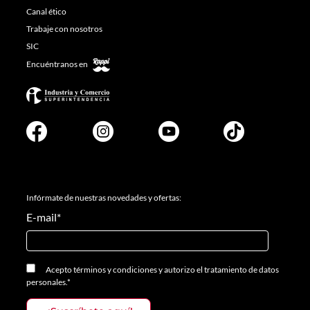
Canal ético
Trabaje con nosotros
SIC
Encuéntranos en
Infórmate de nuestras novedades y ofertas:
E-mail
*
Acepto
términos y condiciones
y
autorizo el tratamiento de datos
personales.
*