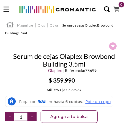
0
Maquillaje
Ojos
Otros
Serum de cejas Olaplex Browbond
Building 3.5ml
Serum de cejas Olaplex Browbond
Building 3.5ml
Olaplex
Referencia
:
75699
$
359
.
990
Mililitro
a
$119,996.67
Agrega a tu bolsa
－
＋