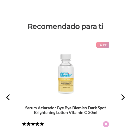
Recomendado para ti
-
40 %
Serum Aclarador Bye Bye Blemish Dark Spot
Brightening Lotion Vitamin C 30ml
★
★
★
★
★