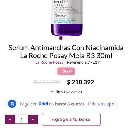
Serum Antimanchas Con Niacinamida
La Roche Posay Mela B3 30ml
La Roche Posay
Referencia
:
77119
20 %
$
272
.
990
$
218
.
392
Mililitro
a
$7,279.73
Agrega a tu bolsa
－
＋