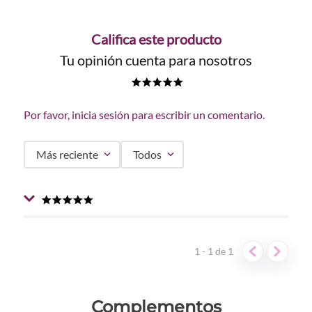
Califica este producto
Tu opinión cuenta para nosotros
★
★
★
★
★
Por favor, inicia sesión para escribir un comentario.
Más reciente
Todos
★
★
★
★
★
Enviado
1 año atrás
por
Ramona Velandria
Desde que lo empece a usar vi como mis manchas se
1 - 1
de
1
fueron desapareciendo, cuida perfecto la piel ya que la
deja super suave tambien
Complementos