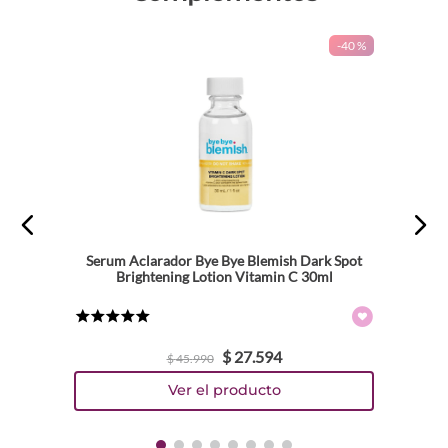
-
40 %
Serum Aclarador Bye Bye Blemish Dark Spot
Brightening Lotion Vitamin C 30ml
★
★
★
★
★
$
27
.
594
$
45
.
990