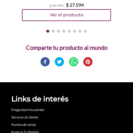
$
27
.
594
$
45
.
990
Comparte
Links de interés
Preguntas frecuentes
Servicio al cliente
Puntos de venta
Rastrea Tu Pedido