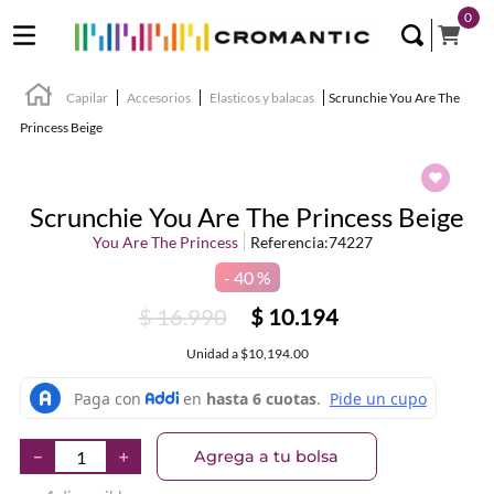
0
Capilar
Accesorios
Elasticos y balacas
Scrunchie You Are The
Princess Beige
Scrunchie You Are The Princess Beige
You Are The Princess
Referencia
:
74227
40 %
$
16
.
990
$
10
.
194
Unidad
a
$10,194.00
Agrega a tu bolsa
－
＋