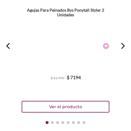
Agujas Para Peinados Bys Ponytail Styler 2
Unidades
$
7194
$
11
.
990