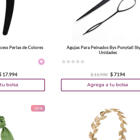
cess Perlas de Colores
Agujas Para Peinados Bys Ponytail Sty
Unidades
☆
☆
☆
☆
☆
$
17
.
994
$
7194
$
11
.
990
tu bolsa
Agrega a tu bolsa
-
50 %