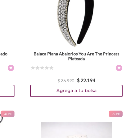
eado
Balaca Plana Abalorios You Are The Princess
Plateada
☆
☆
☆
☆
☆
$
22
.
194
$
36
.
990
Agrega a tu bolsa
-
40 %
-
60 %