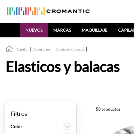
Buscar
NUEVOS
MARCAS
MAQUILLAJE
CAPILA
Capilar
Accesorios
Elasticos y balacas
Elasticos y balacas
53
productos
Filtros
Color