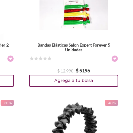
ler 2
Bandas Elásticas Salon Expert Forever 5
Unidades
☆
☆
☆
☆
☆
$
5196
$
12
.
990
Agrega a tu bolsa
-
30 %
-
40 %