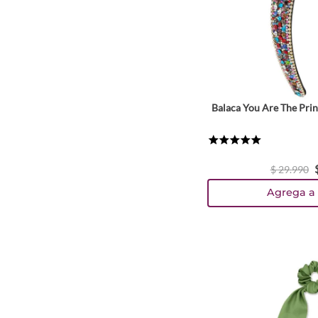
Balaca You Are The Prin
★
★
★
★
★
$
29
.
990
Agrega a 