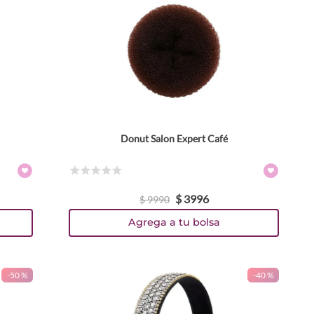
Donut Salon Expert Café
☆
☆
☆
☆
☆
$
3996
$
9990
Agrega a tu bolsa
-
50 %
-
40 %