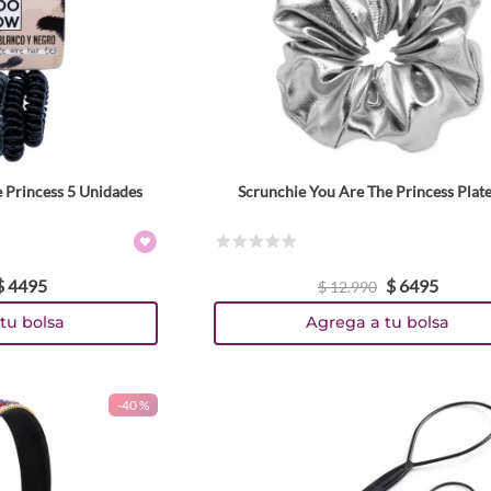
e Princess 5 Unidades
Scrunchie You Are The Princess Plat
☆
☆
☆
☆
☆
$
4495
$
6495
$
12
.
990
tu bolsa
Agrega a tu bolsa
-
40 %