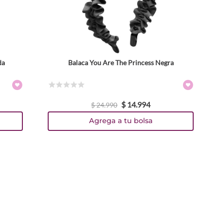
da
Balaca You Are The Princess Negra
☆
☆
☆
☆
☆
$
14
.
994
$
24
.
990
Agrega a tu bolsa