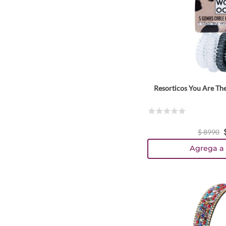
Resorticos You Are Th
☆
☆
☆
☆
☆
$
8990
Agrega a 