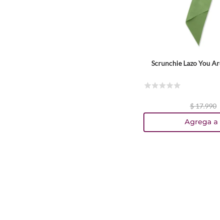
Scrunchie Lazo You Ar
☆
☆
☆
☆
☆
$
17
.
990
Agrega a 