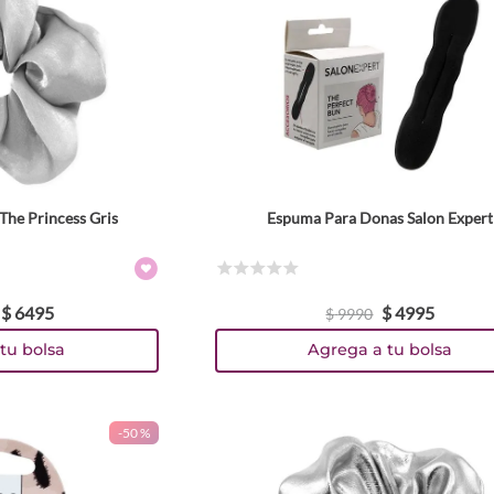
The Princess Gris
Espuma Para Donas Salon Expert
☆
☆
☆
☆
☆
$
6495
$
4995
$
9990
tu bolsa
Agrega a tu bolsa
-
50 %