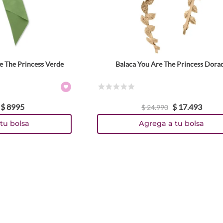
e The Princess Verde
Balaca You Are The Princess Dora
☆
☆
☆
☆
☆
$
8995
$
17
.
493
$
24
.
990
tu bolsa
Agrega a tu bolsa