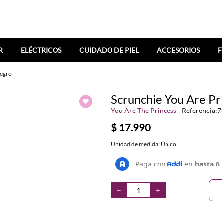
R
ELÉCTRICOS
CUIDADO DE PIEL
ACCESORIOS
F
Negro
Scrunchie You Are Pr
You Are The Princess
Referencia
:
7
$
17
.
990
Unidad de medida: Único
－
＋