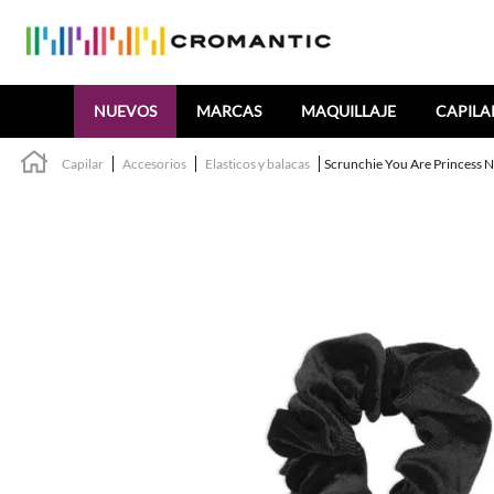
Buscar
NUEVOS
MARCAS
MAQUILLAJE
CAPILA
Capilar
Accesorios
Elasticos y balacas
Scrunchie You Are Princess 