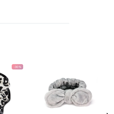
-
30 %