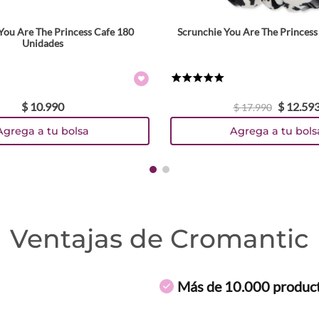
You Are The Princess Cafe 180
Scrunchie You Are The Princess
Unidades
★
★
★
★
★
$
10
.
990
$
12
.
59
$
17
.
990
Agrega a tu bolsa
Agrega a tu bols
Ventajas de Cromantic
Más de 10.000 produc