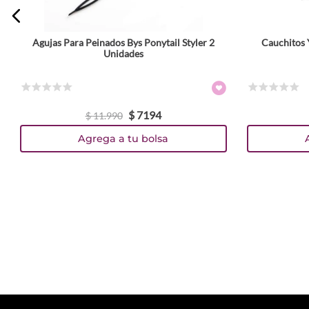
Agujas Para Peinados Bys Ponytail Styler 2
Cauchitos 
Unidades
☆
☆
☆
☆
☆
☆
☆
☆
☆
☆
$
7194
$
11
.
990
Agrega a tu bolsa