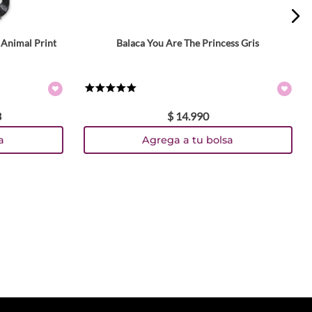
 Animal Print
Balaca You Are The Princess Gris
★
★
★
★
★
3
$
14
.
990
a
Agrega a tu bolsa