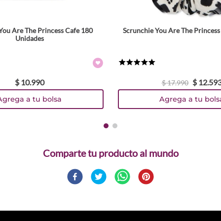
You Are The Princess Cafe 180
Scrunchie You Are The Princess
Unidades
★
★
★
★
★
$
10
.
990
$
12
.
59
$
17
.
990
Agrega a tu bolsa
Agrega a tu bols
Comparte