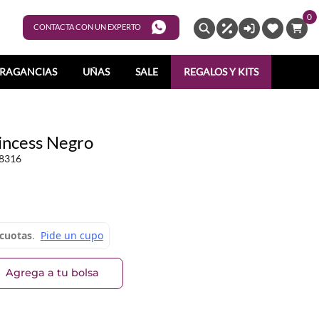
0
ENTRAR
CONTACTA CON UN EXPERTO
RAGANCIAS
UÑAS
SALE
REGALOS Y KITS
incess Negro
8316
Agrega a tu bolsa