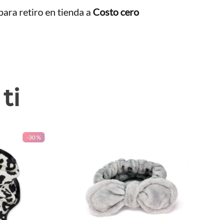
ara retiro en tienda a
Costo cero
ti
-
30 %