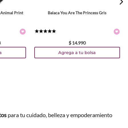
 Animal Print
Balaca You Are The Princess Gris
★
★
★
★
★
3
$
14
.
990
a
Agrega a tu bolsa
tos
para tu cuidado, belleza y empoderamiento