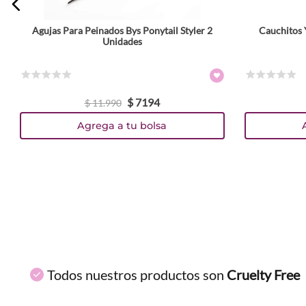
Agujas Para Peinados Bys Ponytail Styler 2
Cauchitos 
ENVIAR COMENTARIO
Unidades
☆
☆
☆
☆
☆
☆
☆
☆
☆
☆
$
7194
$
11
.
990
Agrega a tu bolsa
Todos nuestros productos son
Cruelty Free