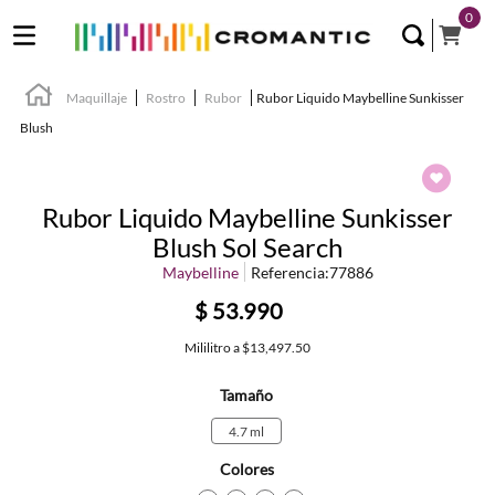
0
Maquillaje
Rostro
Rubor
Rubor Liquido Maybelline Sunkisser
Blush
Rubor Liquido Maybelline Sunkisser
Blush Sol Search
Maybelline
Referencia
:
77886
$
53
.
990
Mililitro
a
$13,497.50
Tamaño
4.7 ml
Colores