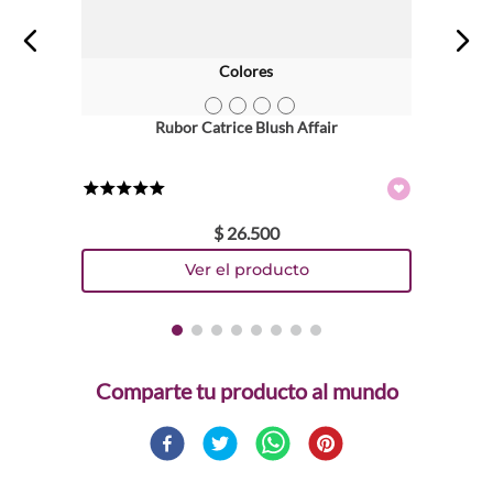
Colores
TEXTURA_4059729445100
TEXTURA_4059729444929
TEXTURA_4059729445094
TEXTURA_4059729444905
Rubor Catrice Blush Affair
★
★
★
★
★
$
26
.
500
Comparte