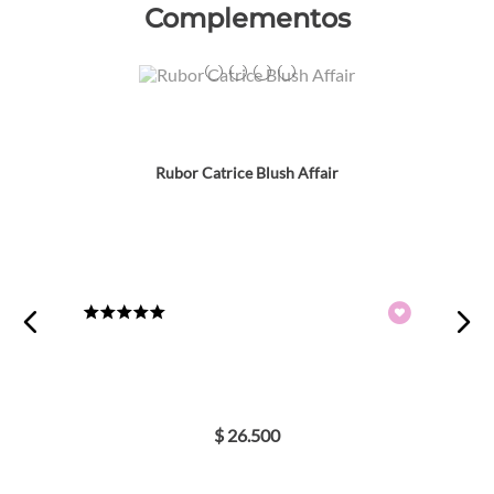
Complementos
Colores
TEXTURA_4059729445100
TEXTURA_4059729444929
TEXTURA_4059729445094
TEXTURA_4059729444905
Rubor Catrice Blush Affair
★
★
★
★
★
$
26
.
500