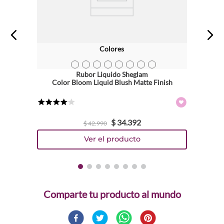
Colores
TEXTURA_6931611314078
TEXTURA_6931611300231
TEXTURA_6931611314085
TEXTURA_6931611300217
TEXTURA_6931611300194
TEXTURA_6931611300262
TEXTURA_6931611300248
TEXTURA_6931611300255
Rubor Liquido Sheglam
Color Bloom Liquid Blush Matte Finish
★
★
★
★
☆
$
34
.
392
$
42
.
990
Comparte