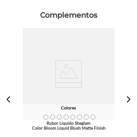
Complementos
Colores
TEXTURA_6931611314078
TEXTURA_6931611300231
TEXTURA_6931611314085
TEXTURA_6931611300217
TEXTURA_6931611300194
TEXTURA_6931611300262
TEXTURA_6931611300248
TEXTURA_6931611300255
Rubor Liquido Sheglam
Color Bloom Liquid Blush Matte Finish