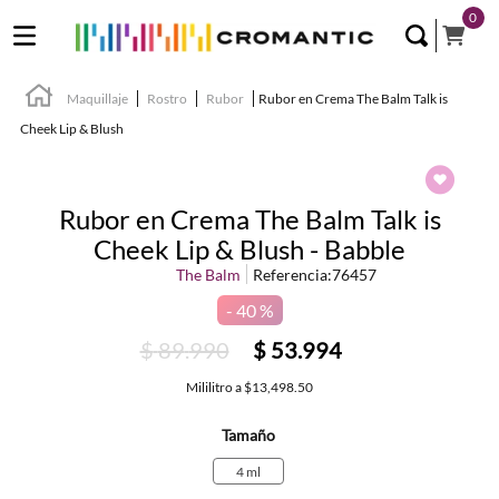
0
Maquillaje
Rostro
Rubor
Rubor en Crema The Balm Talk is
Cheek Lip & Blush
Rubor en Crema The Balm Talk is
Cheek Lip & Blush - Babble
The Balm
Referencia
:
76457
40 %
$
89
.
990
$
53
.
994
Mililitro
a
$13,498.50
Tamaño
4 ml