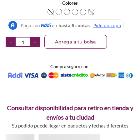
Colores
TEXTURA_681619820830
TEXTURA_681619820823
TEXTURA_681619820816
TEXTURA_681619820847
TEXTURA_68161982085
TEXTURA_68161982
Agrega a tu bolsa
－
＋
Compra seguro con:
Consultar disponibilidad para retiro en tienda y
envíos a tu ciudad
Su pedido puede llegar en paquetes y fechas diferentes