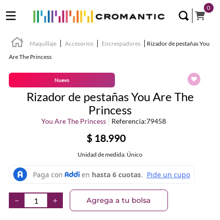
0
Maquillaje
Accesorios
Encrespadores
Rizador de pestañas You
Are The Princess
Nuevo
Rizador de pestañas You Are The
Princess
You Are The Princess
Referencia
:
79458
$
18
.
990
Unidad de medida: Único
Agrega a tu bolsa
－
＋