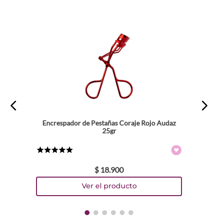
Encrespador de Pestañas Coraje Rojo Audaz
25gr
★
★
★
★
★
$
18
.
900