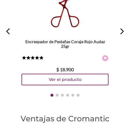
Encrespador de Pestañas Coraje Rojo Audaz
25gr
★
★
★
★
★
$
18
.
900
Ventajas de Cromantic