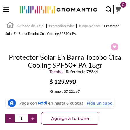
0
Cuidado de la piel
Protección solar
Bloqueadores
Protector
Solar En Barra Tocobo Cica Cooling SPF50+ PA
Protector Solar En Barra Tocobo Cica
Cooling SPF50+ PA 18gr
Tocobo
Referencia
:
78364
$
129
.
990
Gramo
a
$7,221.67
Agrega a tu bolsa
－
＋