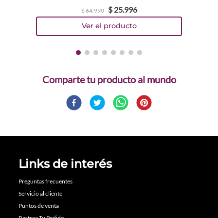
$
25
.
996
$
64
.
990
Comparte
Links de interés
Preguntas frecuentes
Servicio al cliente
Puntos de venta
Rastrea Tu Pedido