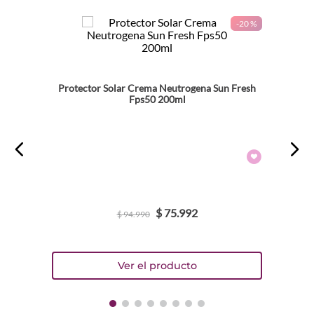
-
20 %
Protector Solar Crema Neutrogena Sun Fresh
Fps50 200ml
$
75
.
992
$
94
.
990