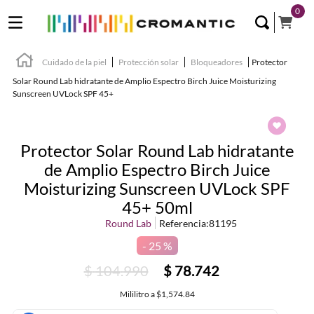
0
Cuidado de la piel
Protección solar
Bloqueadores
Protector
Solar Round Lab hidratante de Amplio Espectro Birch Juice Moisturizing
Sunscreen UVLock SPF 45+
Protector Solar Round Lab hidratante
de Amplio Espectro Birch Juice
Moisturizing Sunscreen UVLock SPF
45+ 50ml
Round Lab
Referencia
:
81195
25 %
$
104
.
990
$
78
.
742
Mililitro
a
$1,574.84