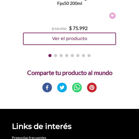
Fps50 200ml
$
75
.
992
$
94
.
990
Comparte
Links de interés
Preguntas frecuentes