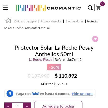
0
Cuidado de la piel
Protección solar
Bloqueadores
Protector
Solar La Roche Posay Anthelios 50ml
Protector Solar La Roche Posay
Anthelios 50ml
La Roche Posay
Referencia
:
76442
20 %
$
137
.
990
$
110
.
392
Mililitro
a
$2,207.84
Agrega a tu bolsa
－
＋