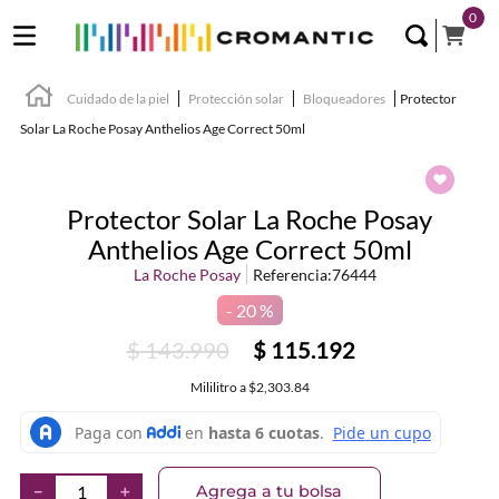
0
Cuidado de la piel
Protección solar
Bloqueadores
Protector
Solar La Roche Posay Anthelios Age Correct 50ml
Protector Solar La Roche Posay
Anthelios Age Correct 50ml
La Roche Posay
Referencia
:
76444
20 %
$
143
.
990
$
115
.
192
Mililitro
a
$2,303.84
Agrega a tu bolsa
－
＋