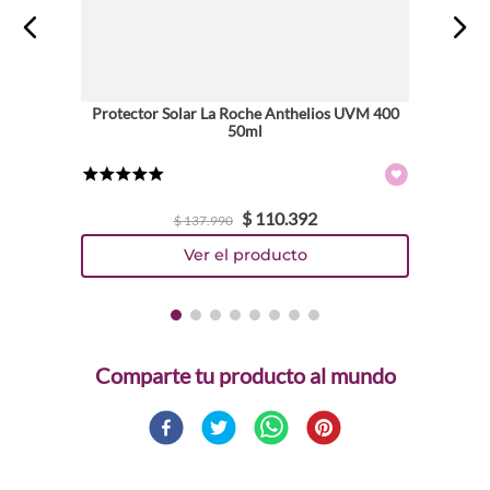
Protector Solar La Roche Anthelios UVM 400
50ml
★
★
★
★
★
$
110
.
392
$
137
.
990
Comparte