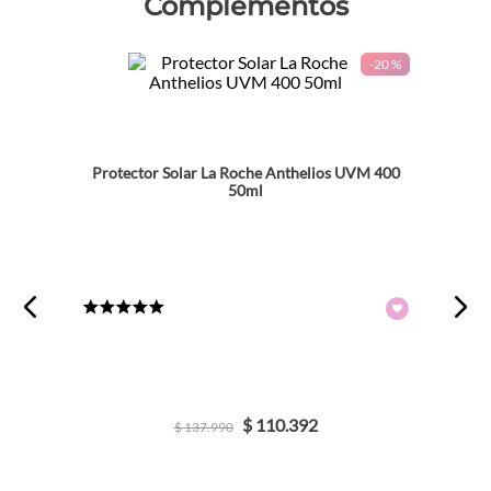
Complementos
-
20 %
Protector Solar La Roche Anthelios UVM 400
50ml
★
★
★
★
★
$
110
.
392
$
137
.
990