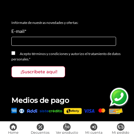
Infórmate de nuestras novedades y ofertas:
E-mail
*
Acepto
términos y condiciones
y
autorizo el tratamiento de datos
personales.
*
Medios de pago
Todos los derechos reservados, Prosalon Distribuciones S.A.S., 2023
Home
Decuentos
Ver producto
Mi cuenta
Mi pedido