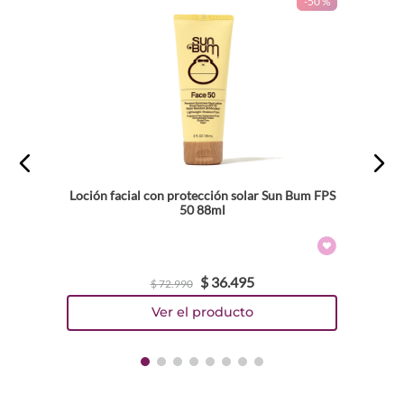
-
50 %
Loción facial con protección solar Sun Bum FPS
50 88ml
$
36
.
495
$
72
.
990