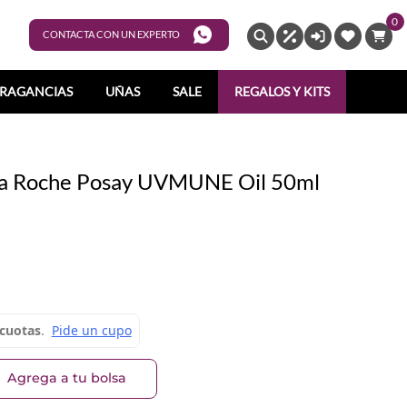
0
ENTRAR
CONTACTA CON UN EXPERTO
RAGANCIAS
UÑAS
SALE
REGALOS Y KITS
 La Roche Posay UVMUNE Oil 50ml
Agrega a tu bolsa