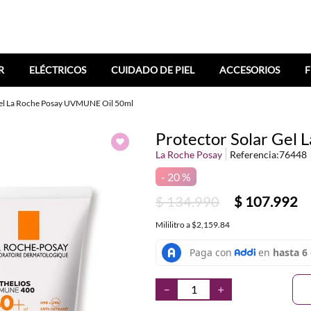
R
ELÉCTRICOS
CUIDADO DE PIEL
ACCESORIOS
F
Gel La Roche Posay UVMUNE Oil 50ml
Protector Solar Gel
La Roche Posay
Referencia
:
76448
20 %
$
134
.
990
$
107
.
992
Mililitro
a
$2,159.84
－
＋