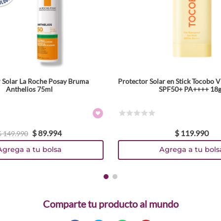
 Solar La Roche Posay Bruma
Protector Solar en Stick Tocobo 
Anthelios 75ml
SPF50+ PA++++ 18g
☆
☆
☆
☆
☆
$
89
.
994
$
119
.
990
$
149
.
990
Agrega a tu bolsa
Agrega a tu bols
Comparte