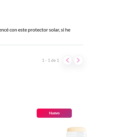
cé con este protector solar, si he
1 - 1
de
1
Nuevo