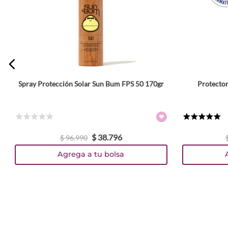
Spray Protección Solar Sun Bum FPS 50 170gr
Protector
☆
☆
☆
☆
☆
★
★
★
★
★
$
38
.
796
$
96
.
990
Agrega a tu bolsa