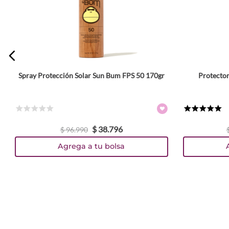
ENVIAR COMENTARIO
Spray Protección Solar Sun Bum FPS 50 170gr
Protector
☆
☆
☆
☆
☆
★
★
★
★
★
$
38
.
796
$
96
.
990
Agrega a tu bolsa