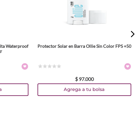
Vita Waterproof
Protector Solar en Barra Ollie Sin Color FPS +50
r
☆
☆
☆
☆
☆
$
97
.
000
a
Agrega a tu bolsa