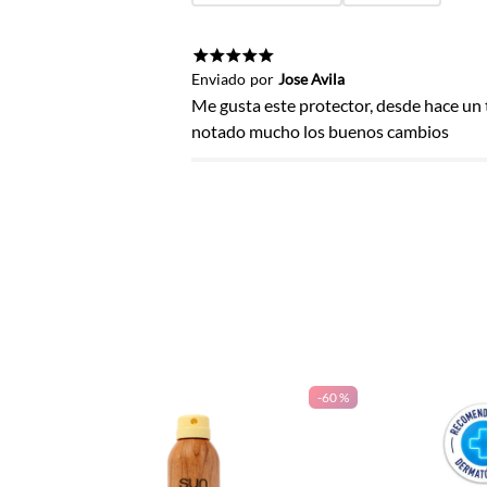
Agregar comentario
Título
★
★
★
★
★
Enviado
por
Jose Avila
Me gusta este protector, desde hace un 
notado mucho los buenos cambios
Califica el producto de 1 a 5 estrel
★
★
★
★
★
Tu nombre
Dirección de email
-
60 %
Escribe un comentario