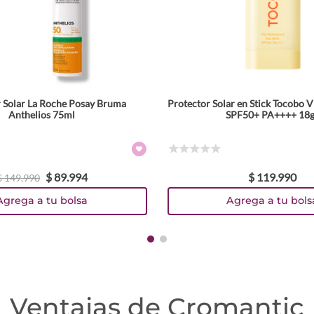
 Solar La Roche Posay Bruma
Protector Solar en Stick Tocobo 
Anthelios 75ml
SPF50+ PA++++ 18g
☆
☆
☆
☆
☆
$
89
.
994
$
119
.
990
$
149
.
990
Agrega a tu bolsa
Agrega a tu bols
Ventajas de Cromantic