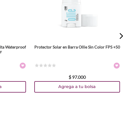
Vita Waterproof
Protector Solar en Barra Ollie Sin Color FPS +50
r
☆
☆
☆
☆
☆
$
97
.
000
a
Agrega a tu bolsa