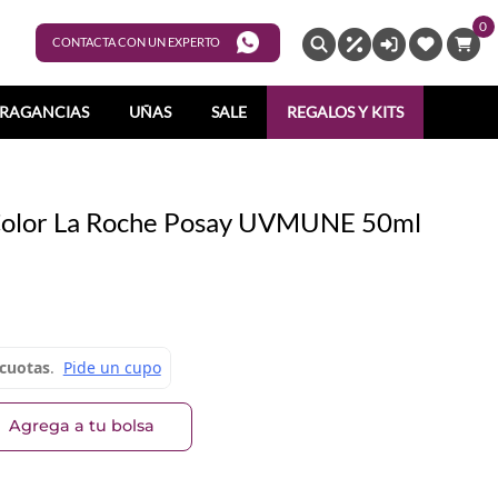
0
ENTRAR
CONTACTA CON UN EXPERTO
RAGANCIAS
UÑAS
SALE
REGALOS Y KITS
 Color La Roche Posay UVMUNE 50ml
Agrega a tu bolsa