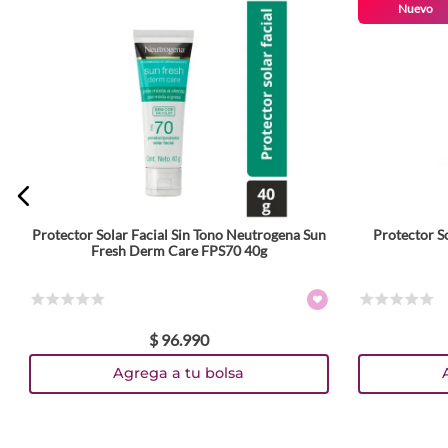
Nuevo
Protector Solar Facial Sin Tono Neutrogena Sun
Protector So
Fresh Derm Care FPS70 40g
☆
☆
☆
☆
☆
☆
☆
☆
☆
☆
$
96
.
990
Agrega a tu bolsa