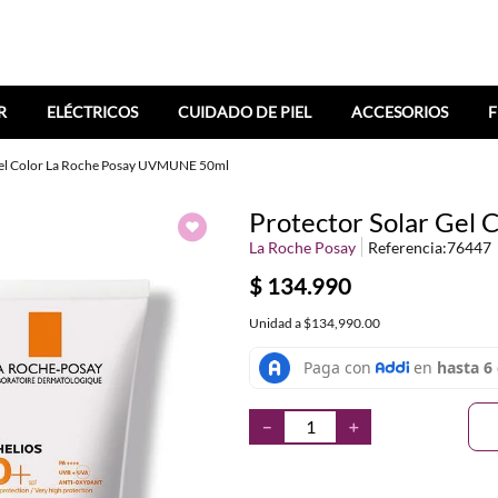
R
ELÉCTRICOS
CUIDADO DE PIEL
ACCESORIOS
F
Gel Color La Roche Posay UVMUNE 50ml
Protector Solar Gel
La Roche Posay
Referencia
:
76447
$
134
.
990
Unidad
a
$134,990.00
－
＋