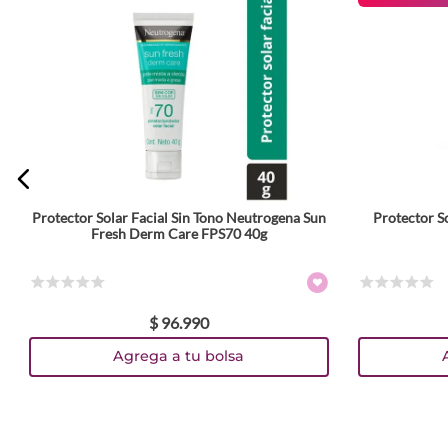
ENVIAR COMENTARIO
Protector Solar Facial Sin Tono Neutrogena Sun
Protector So
Fresh Derm Care FPS70 40g
☆
☆
☆
☆
☆
☆
☆
☆
☆
☆
$
96
.
990
Agrega a tu bolsa