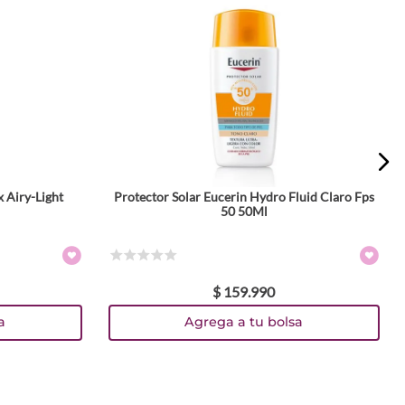
x Airy-Light
Protector Solar Eucerin Hydro Fluid Claro Fps
50 50Ml
☆
☆
☆
☆
☆
$
159
.
990
a
Agrega a tu bolsa