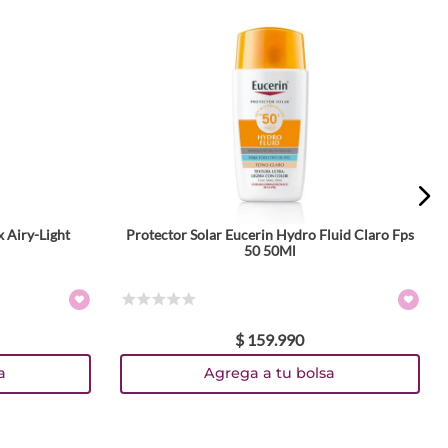
x Airy-Light
Protector Solar Eucerin Hydro Fluid Claro Fps
50 50Ml
☆
☆
☆
☆
☆
$
159
.
990
a
Agrega a tu bolsa