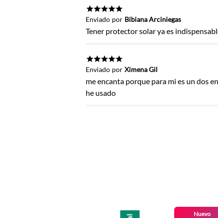
Título
★
★
★
★
★
Enviado
por
Bibiana Arciniegas
Tener protector solar ya es indispensabl
Califica el producto de 1 a 5 estrel
★
★
★
★
★
Enviado
por
Ximena Gil
★
★
★
★
★
me encanta porque para mi es un dos en 
Tu nombre
he usado
Dirección de email
Escribe un comentario
Nuevo