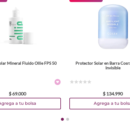
lar Mineral Fluido Ollie FPS 50
Protector Solar en Barra Cosr
Invisible
☆
☆
☆
☆
☆
$
69
.
000
$
134
.
990
Agrega a tu bolsa
Agrega a tu bols