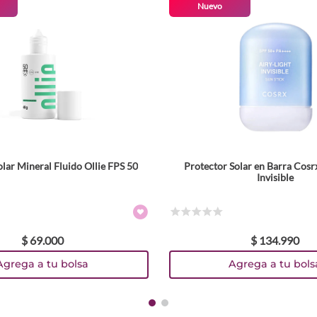
Nuevo
lar Mineral Fluido Ollie FPS 50
Protector Solar en Barra Cosr
Invisible
☆
☆
☆
☆
☆
$
69
.
000
$
134
.
990
Agrega a tu bolsa
Agrega a tu bols