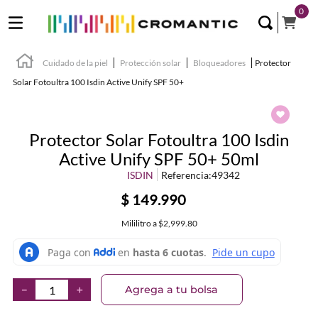
0
Cuidado de la piel
Protección solar
Bloqueadores
Protector
Solar Fotoultra 100 Isdin Active Unify SPF 50+
Protector Solar Fotoultra 100 Isdin
Active Unify SPF 50+ 50ml
ISDIN
Referencia
:
49342
$
149
.
990
Mililitro
a
$2,999.80
Agrega a tu bolsa
－
＋