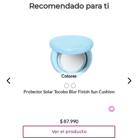
Recomendado para ti
Colores
TEXTURA_8809835061772
TEXTURA_8809835061857
Protector Solar Tocobo Blur Finish Sun Cushion
$
87
.
990