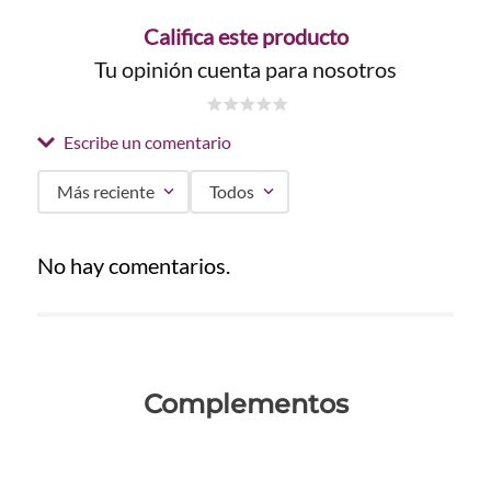
Califica este producto
Tu opinión cuenta para nosotros
☆
☆
☆
☆
☆
Escribe un comentario
Más reciente
Todos
Agregar comentario
No hay comentarios.
Título
Califica el producto de 1 a 5 estrellas
Complementos
★
★
★
★
★
Tu nombre