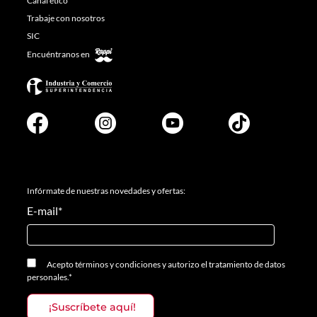
Canal ético
Trabaje con nosotros
SIC
Encuéntranos en
Infórmate de nuestras novedades y ofertas:
E-mail
*
Acepto
términos y condiciones
y
autorizo el tratamiento de datos
personales.
*