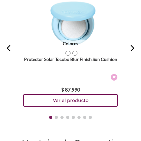
Dirección de email
Escribe un comentario
Colores
TEXTURA_8809835061772
TEXTURA_8809835061857
Protector Solar Tocobo Blur Finish Sun Cushion
ENVIAR COMENTARIO
$
87
.
990