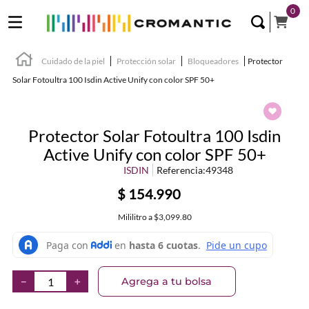
0
Cuidado de la piel
Protección solar
Bloqueadores
Protector
Solar Fotoultra 100 Isdin Active Unify con color SPF 50+
Protector Solar Fotoultra 100 Isdin
Active Unify con color SPF 50+
ISDIN
Referencia
:
49348
$
154
.
990
Mililitro
a
$3,099.80
Agrega a tu bolsa
－
＋