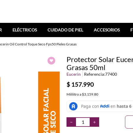
R
ELÉCTRICOS
CUIDADO DE PIEL
ACCESORIOS
F
ucerin Oil Control Toque Seco Fps50 Pieles Grasas
Protector Solar Eucer
Grasas 50ml
Eucerin
Referencia
:
77400
$
157
.
990
Mililitro
a
$3,159.80
－
＋