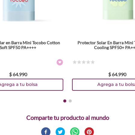
lar en Barra Mini Tocobo Cotton
Protector Solar En Barra Mini
Soft SPF50 PA++++
Cooling SPF50+ PA+
☆
☆
☆
☆
☆
$
64
.
990
$
64
.
990
Agrega a tu bolsa
Agrega a tu bols
Comparte