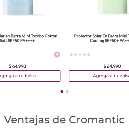
lar en Barra Mini Tocobo Cotton
Protector Solar En Barra Mini
Soft SPF50 PA++++
Cooling SPF50+ PA+
☆
☆
☆
☆
☆
$
64
.
990
$
64
.
990
Agrega a tu bolsa
Agrega a tu bols
Ventajas de Cromantic