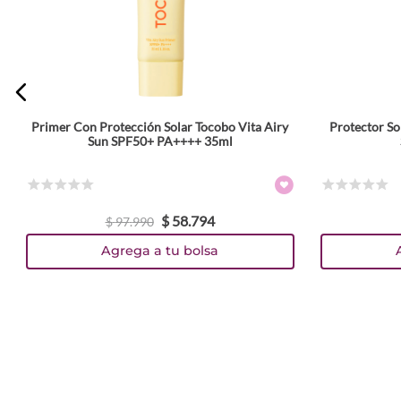
Primer Con Protección Solar Tocobo Vita Airy
Protector So
Sun SPF50+ PA++++ 35ml
☆
☆
☆
☆
☆
☆
☆
☆
☆
☆
$
58
.
794
$
97
.
990
Agrega a tu bolsa