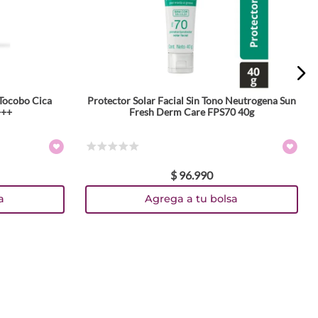
 Tocobo Cica
Protector Solar Facial Sin Tono Neutrogena Sun
+++
Fresh Derm Care FPS70 40g
☆
☆
☆
☆
☆
$
96
.
990
a
Agrega a tu bolsa