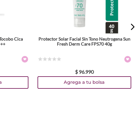
 Tocobo Cica
Protector Solar Facial Sin Tono Neutrogena Sun
+++
Fresh Derm Care FPS70 40g
☆
☆
☆
☆
☆
$
96
.
990
a
Agrega a tu bolsa