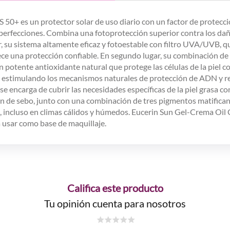
50+ es un protector solar de uso diario con un factor de protecci
mperfecciones. Combina una fotoprotección superior contra los dañ
gar, su sistema altamente eficaz y fotoestable con filtro UVA/UVB
ece una protección confiable. En segundo lugar, su combinación de l
n potente antioxidante natural que protege las células de la piel co
N estimulando los mecanismos naturales de protección de ADN y rep
se encarga de cubrir las necesidades específicas de la piel grasa c
on de sebo, junto con una combinación de tres pigmentos matifican
l, incluso en climas cálidos y húmedos. Eucerin Sun Gel-Crema Oi
a usar como base de maquillaje.
Califica este producto
Tu opinión cuenta para nosotros
☆
☆
☆
☆
☆