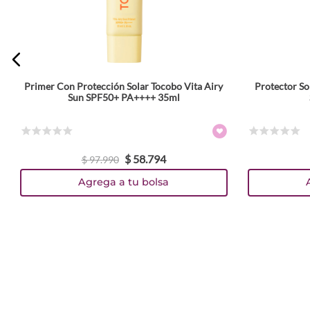
Primer Con Protección Solar Tocobo Vita Airy
Protector So
ENVIAR COMENTARIO
Sun SPF50+ PA++++ 35ml
☆
☆
☆
☆
☆
☆
☆
☆
☆
☆
$
58
.
794
$
97
.
990
Agrega a tu bolsa