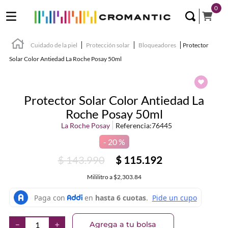
0
Cuidado de la piel
Protección solar
Bloqueadores
Protector
Solar Color Antiedad La Roche Posay 50ml
Protector Solar Color Antiedad La
Roche Posay 50ml
La Roche Posay
Referencia
:
76445
20 %
$
143
.
990
$
115
.
192
Mililitro
a
$2,303.84
Agrega a tu bolsa
－
＋