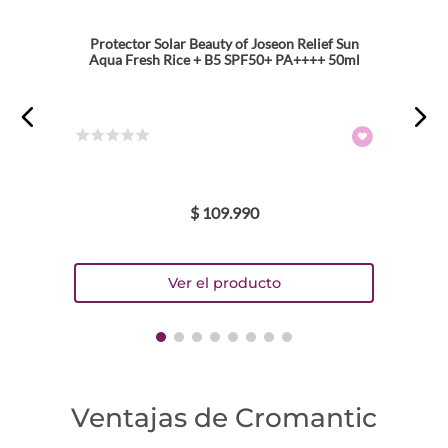
Protector Solar Beauty of Joseon Relief Sun
Dirección de email
Aqua Fresh Rice + B5 SPF50+ PA++++ 50ml
Escribe un comentario
☆
☆
☆
☆
☆
$
109
.
990
ENVIAR COMENTARIO
Ventajas de Cromantic