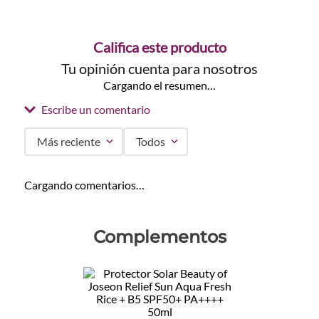
Califica este producto
Tu opinión cuenta para nosotros
Cargando el resumen…
Escribe un comentario
Más reciente
Todos
Agregar comentario
Cargando comentarios…
Título
Complementos
Califica el producto de 1 a 5 estrellas
★
★
★
★
★
Tu nombre