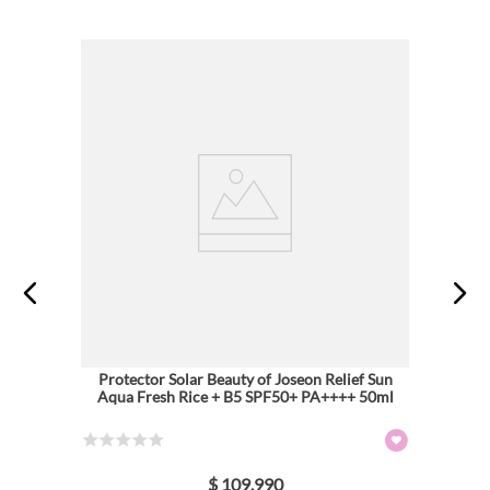
Protector Solar Beauty of Joseon Relief Sun
Aqua Fresh Rice + B5 SPF50+ PA++++ 50ml
☆
☆
☆
☆
☆
$
109
.
990