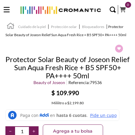
0
Cuidado de la piel
Protección solar
Bloqueadores
Protector
Solar Beauty of Joseon Relief Sun Aqua Fresh Rice + B5 SPF50+ PA++++ 50ml
Protector Solar Beauty of Joseon Relief
Sun Aqua Fresh Rice + B5 SPF50+
PA++++ 50ml
Beauty of Joseon
Referencia
:
79536
$
109
.
990
Mililitro
a
$2,199.80
Agrega a tu bolsa
－
＋