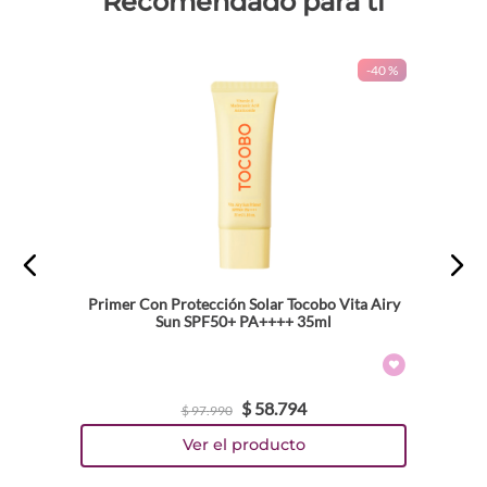
Recomendado para ti
-
40 %
Primer Con Protección Solar Tocobo Vita Airy
Sun SPF50+ PA++++ 35ml
$
58
.
794
$
97
.
990