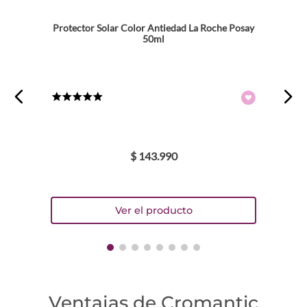
Protector Solar Color Antiedad La Roche Posay
50ml
★
★
★
★
★
$
143
.
990
Ventajas de Cromantic