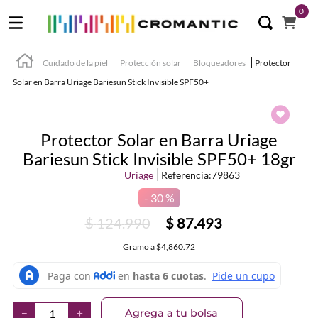
0
Cuidado de la piel
Protección solar
Bloqueadores
Protector
Solar en Barra Uriage Bariesun Stick Invisible SPF50+
Protector Solar en Barra Uriage
Bariesun Stick Invisible SPF50+ 18gr
Uriage
Referencia
:
79863
30 %
$
124
.
990
$
87
.
493
Gramo
a
$4,860.72
Agrega a tu bolsa
－
＋