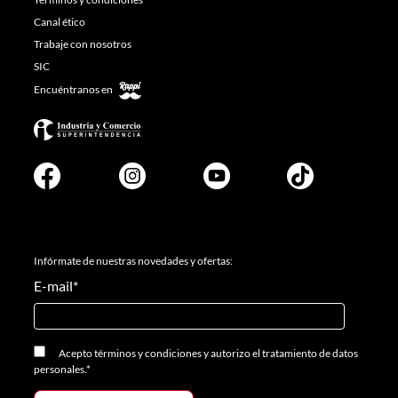
Canal ético
Trabaje con nosotros
SIC
Encuéntranos en
Infórmate de nuestras novedades y ofertas:
E-mail
*
Acepto
términos y condiciones
y
autorizo el tratamiento de datos
personales.
*