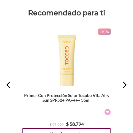
Recomendado para ti
-
40 %
Primer Con Protección Solar Tocobo Vita Airy
Sun SPF50+ PA++++ 35ml
$
58
.
794
$
97
.
990