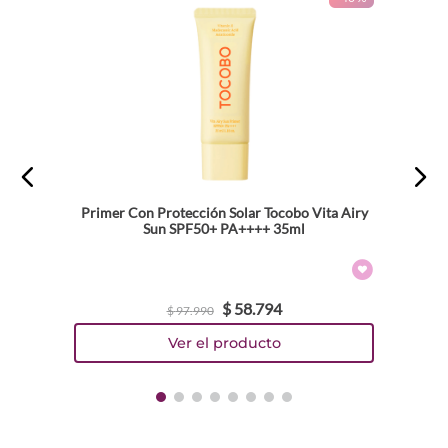
Primer Con Protección Solar Tocobo Vita Airy
Sun SPF50+ PA++++ 35ml
$
58
.
794
$
97
.
990