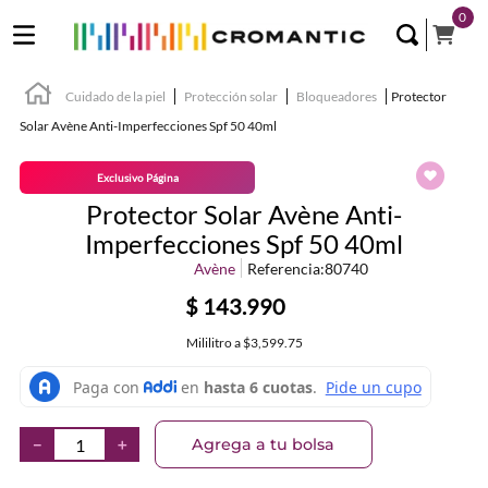
0
Cuidado de la piel
Protección solar
Bloqueadores
Protector
Solar Avène Anti-Imperfecciones Spf 50 40ml
Exclusivo Página
Protector Solar Avène Anti-
Imperfecciones Spf 50 40ml
Avène
Referencia
:
80740
$
143
.
990
Mililitro
a
$3,599.75
Agrega a tu bolsa
－
＋