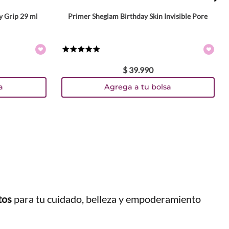
y Grip 29 ml
Primer Sheglam Birthday Skin Invisible Pore
★
★
★
★
★
$
39
.
990
a
Agrega a tu bolsa
tos
para tu cuidado, belleza y empoderamiento