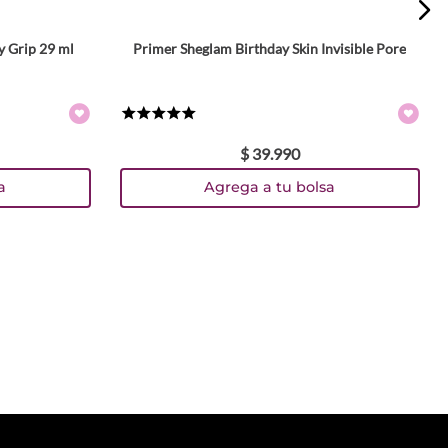
y Grip 29 ml
Primer Sheglam Birthday Skin Invisible Pore
★
★
★
★
★
$
39
.
990
a
Agrega a tu bolsa