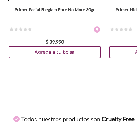
Primer Facial Sheglam Pore No More 30gr
Primer Hid
ENVIAR COMENTARIO
☆
☆
☆
☆
☆
☆
☆
☆
☆
☆
$
39
.
990
Agrega a tu bolsa
Todos nuestros productos son
Cruelty Free