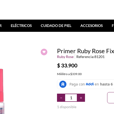
R
ELÉCTRICOS
CUIDADO DE PIEL
ACCESORIOS
F
Primer Ruby Rose Fix
Ruby Rose
Referencia
:
81201
$
33
.
900
Mililitro
a
$339.00
－
＋
1 disponible