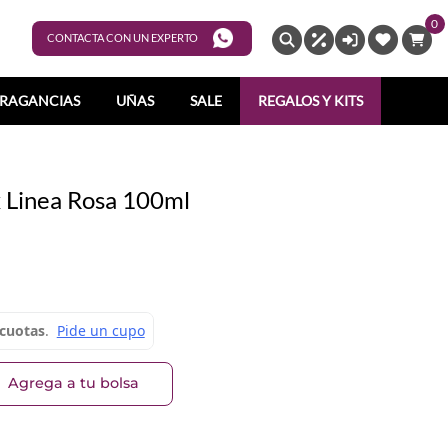
0
ENTRAR
CONTACTA CON UN EXPERTO
RAGANCIAS
UÑAS
SALE
REGALOS Y KITS
 Linea Rosa 100ml
Agrega a tu bolsa