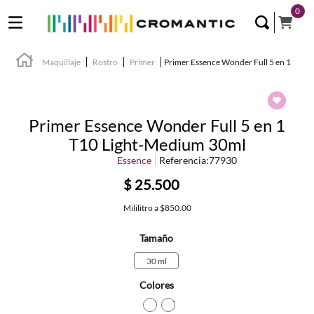
0
Maquillaje
Rostro
Primer
Primer Essence Wonder Full 5 en 1
Primer Essence Wonder Full 5 en 1
T10 Light-Medium 30ml
Essence
Referencia
:
77930
$
25
.
500
Mililitro
a
$850.00
Tamaño
30 ml
Colores
TEXTURA_4059729491169
TEXTURA_4059729491145