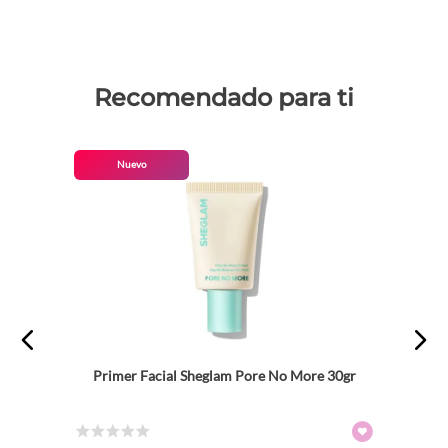
Recomendado para ti
Nuevo
Primer Facial Sheglam Pore No More 30gr
☆
☆
☆
☆
☆