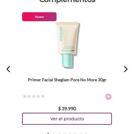
Nuevo
Primer Facial Sheglam Pore No More 30gr
☆
☆
☆
☆
☆
$
39
.
990