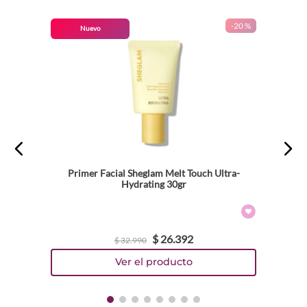
-
20 %
Nuevo
Primer Facial Sheglam Melt Touch Ultra-
Hydrating 30gr
$
26
.
392
$
32
.
990