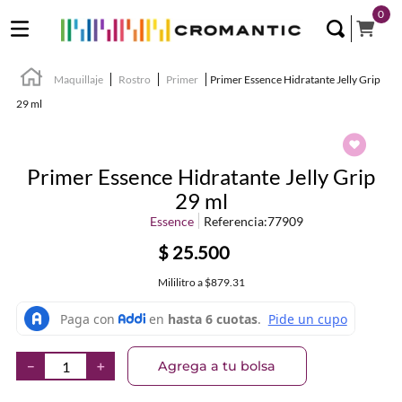
0
Maquillaje
Rostro
Primer
Primer Essence Hidratante Jelly Grip
29 ml
Primer Essence Hidratante Jelly Grip
29 ml
Essence
Referencia
:
77909
$
25
.
500
Mililitro
a
$879.31
Agrega a tu bolsa
－
＋