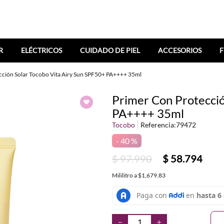
R
ELÉCTRICOS
CUIDADO DE PIEL
ACCESORIOS
F
cción Solar Tocobo Vita Airy Sun SPF50+ PA++++ 35ml
Primer Con Protecció
PA++++ 35ml
Tocobo
Referencia
:
79472
40 %
$
97
.
990
$
58
.
794
Mililitro
a
$1,679.83
－
＋