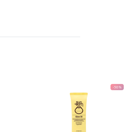
-
50 %