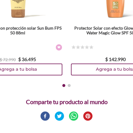
 con protección solar Sun Bum FPS
Protector Solar con efecto Glow
50 88ml
Water Magic Glow SPF 5
☆
☆
☆
☆
☆
$
36
.
495
$
142
.
990
$
72
.
990
Agrega a tu bolsa
Agrega a tu bols
Comparte