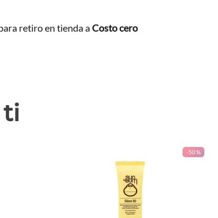
ara retiro en tienda a
Costo cero
ti
-
50 %