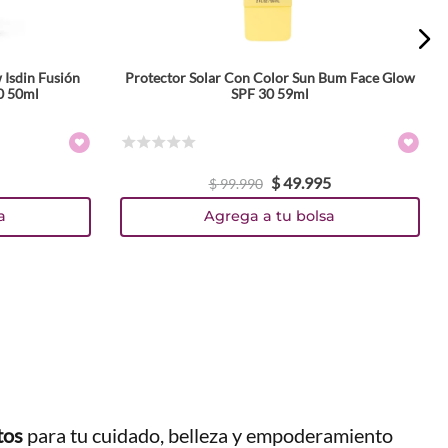
 Isdin Fusión
Protector Solar Con Color Sun Bum Face Glow
0 50ml
SPF 30 59ml
☆
☆
☆
☆
☆
$
49
.
995
$
99
.
990
a
Agrega a tu bolsa
tos
para tu cuidado, belleza y empoderamiento