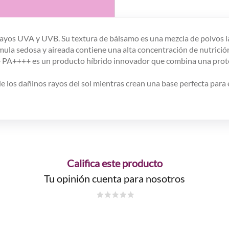
rayos UVA y UVB. Su textura de bálsamo es una mezcla de polvos la
rmula sedosa y aireada contiene una alta concentración de nutrición
0+ PA++++ es un producto híbrido innovador que combina una prote
de los dañinos rayos del sol mientras crean una base perfecta para e
Califica este producto
Tu opinión cuenta para nosotros
☆
☆
☆
☆
☆