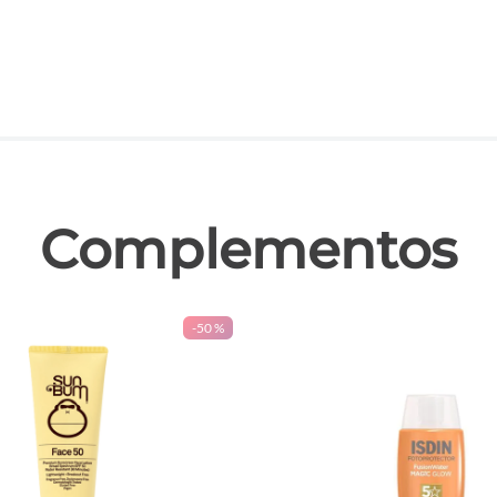
las
Complementos
-
50 %