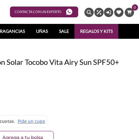
0
ENTRAR
CONTACTA CON UN EXPERTO
RAGANCIAS
UÑAS
SALE
REGALOS Y KITS
n Solar Tocobo Vita Airy Sun SPF50+
Agrega a tu bolsa