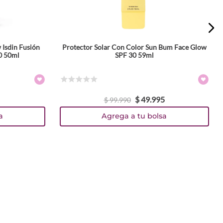
 Isdin Fusión
Protector Solar Con Color Sun Bum Face Glow
0 50ml
SPF 30 59ml
☆
☆
☆
☆
☆
$
49
.
995
$
99
.
990
a
Agrega a tu bolsa