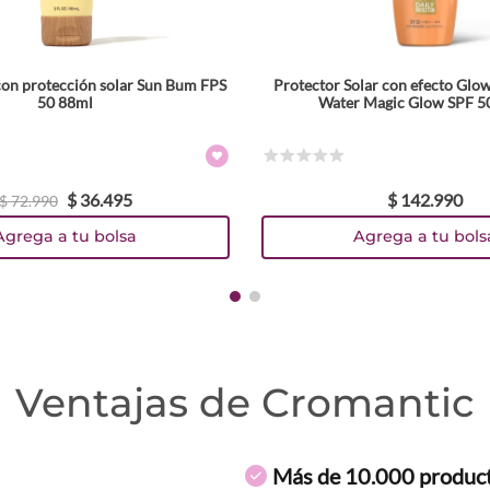
 con protección solar Sun Bum FPS
Protector Solar con efecto Glow
50 88ml
Water Magic Glow SPF 5
☆
☆
☆
☆
☆
$
36
.
495
$
142
.
990
$
72
.
990
Agrega a tu bolsa
Agrega a tu bols
Ventajas de Cromantic
Más de 10.000 produc