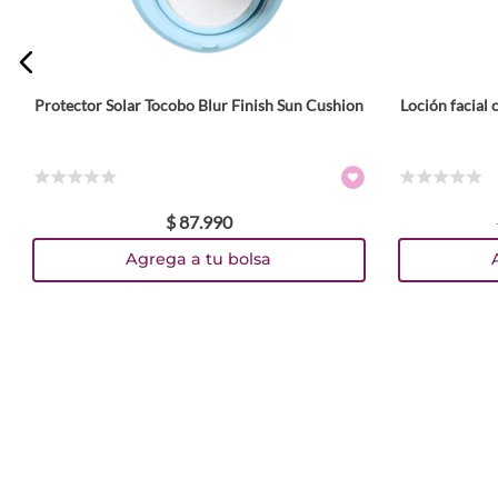
Protector Solar Tocobo Blur Finish Sun Cushion
Loción facial
Tamaño
13 g
Colores
☆
☆
☆
☆
☆
☆
☆
☆
☆
☆
$
87
.
990
TEXTURA_8809835061772
TEXTURA_8809835061857
Agrega a tu bolsa