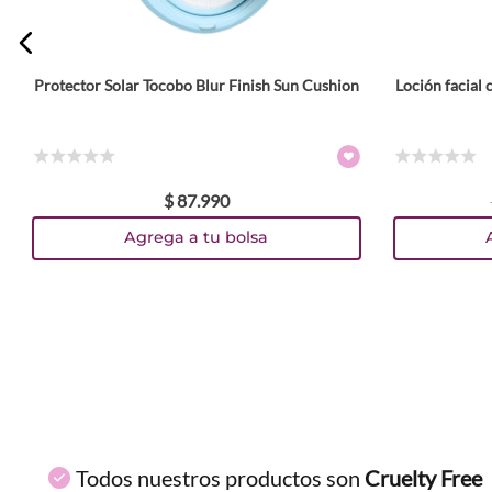
Protector Solar Tocobo Blur Finish Sun Cushion
Loción facial
Tamaño
ENVIAR COMENTARIO
13 g
Colores
☆
☆
☆
☆
☆
☆
☆
☆
☆
☆
$
87
.
990
TEXTURA_8809835061772
TEXTURA_8809835061857
Agrega a tu bolsa
Todos nuestros productos son
Cruelty Free