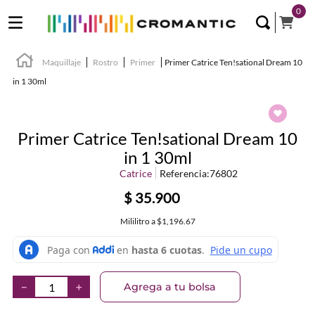
0
Maquillaje
Rostro
Primer
Primer Catrice Ten!sational Dream 10
in 1 30ml
Primer Catrice Ten!sational Dream 10
in 1 30ml
Catrice
Referencia
:
76802
$
35
.
900
Mililitro
a
$1,196.67
Agrega a tu bolsa
－
＋