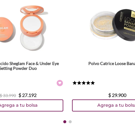
ucido Sheglam Face & Under Eye
Polvo Catrice Loose Ban
Tamaño
Setting Powder Duo
Colores
★
★
★
★
★
$
27
.
192
$
29
.
900
$
33
.
990
Agrega a tu bolsa
Agrega a tu bols