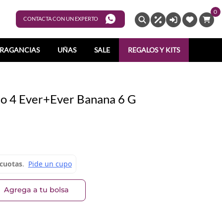
0
ENTRAR
CONTACTA CON UN EXPERTO
RAGANCIAS
UÑAS
SALE
REGALOS Y KITS
dio 4 Ever+Ever Banana 6 G
Agrega a tu bolsa