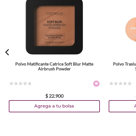
Polvo Matificante Catrice Soft Blur Matte
Polvo Trasl
Tamaño
Airbrush Powder
10 g
14 gr
Colores
☆
☆
☆
☆
☆
☆
☆
☆
☆
☆
$
22
.
900
TEXTURA_4059729594464
TEXTURA_4059729594440
TEXTURA_4059729587961
TEXTURA_4059729594587
TEXTURA_4059729587909
TEXTURA_6971053497137
TEXTURA_6971053494501
Agrega a tu bolsa