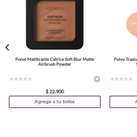
ENVIAR COMENTARIO
Polvo Matificante Catrice Soft Blur Matte
Polvo Trasl
Tamaño
Airbrush Powder
10 g
14 gr
Colores
☆
☆
☆
☆
☆
☆
☆
☆
☆
☆
$
22
.
900
TEXTURA_4059729594464
TEXTURA_4059729594440
TEXTURA_4059729587961
TEXTURA_4059729594587
TEXTURA_4059729587909
TEXTURA_6971053497137
TEXTURA_6971053494501
Agrega a tu bolsa