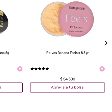
ana 5g
Polvos Banana Feels x 8.5gr
★
★
★
★
★
$
34
.
500
a
Agrega a tu bolsa