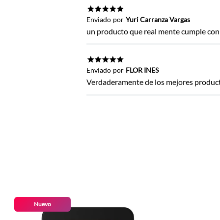
Título
★
★
★
★
★
Enviado
por
Yuri Carranza Vargas
un producto que real mente cumple con s
Califica el producto de 1 a 5 estrel
★
★
★
★
★
Enviado
por
FLOR INES
★
★
★
★
★
Verdaderamente de los mejores produc
Tu nombre
Dirección de email
Escribe un comentario
Nuevo