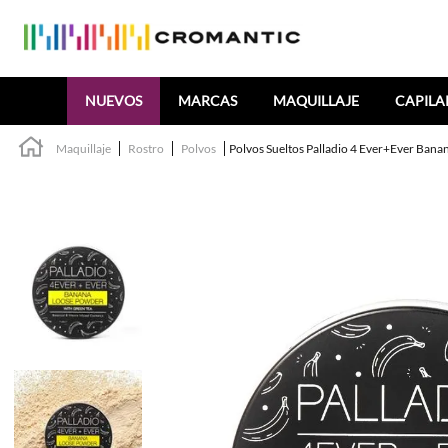
Buscar
NUEVOS
MARCAS
MAQUILLAJE
CAPILA
Maquillaje
Rostro
Polvos
Polvos Sueltos Palladio 4 Ever+Ever Bana