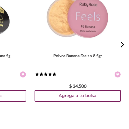
ana 5g
Polvos Banana Feels x 8.5gr
★
★
★
★
★
$
34
.
500
a
Agrega a tu bolsa