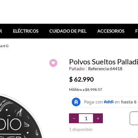
R
ELÉCTRICOS
CUIDADO DE PIEL
ACCESORIOS
F
na 6 G
Polvos Sueltos Palla
Palladio
Referencia
:
64418
$
62
.
990
Mililitro
a
$8,998.57
－
＋
1 disponible