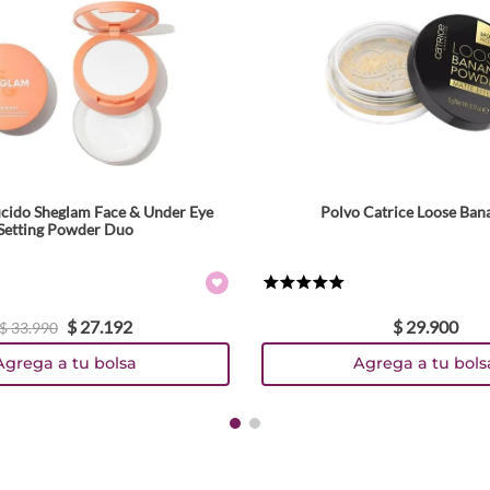
ucido Sheglam Face & Under Eye
Polvo Catrice Loose Ban
Tamaño
Setting Powder Duo
Colores
★
★
★
★
★
$
27
.
192
$
29
.
900
$
33
.
990
Agrega a tu bolsa
Agrega a tu bols