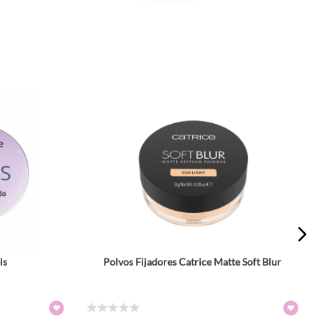
ls
Polvos Fijadores Catrice Matte Soft Blur
Tamaño
8 gr
8 gr
Colores
☆
☆
☆
☆
☆