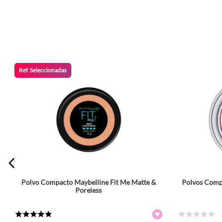
Escribe un comentario
Ref. Seleccionadas
ENVIAR COMENTARIO
Polvo Compacto Maybelline Fit Me Matte &
Polvos Compa
Tamaño
Poreless
13 g
Colores
★
★
★
★
★
☆
☆
☆
☆
☆