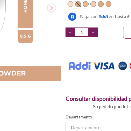
TEXTURA_71249016435
TEXTURA_7124901644
TEXTURA_71249016
TEXTURA_71249
TEXTURA_71
TEXTURA
－
＋
Consultar disponibilidad p
Su pedido puede ll
Departamento
Departamento