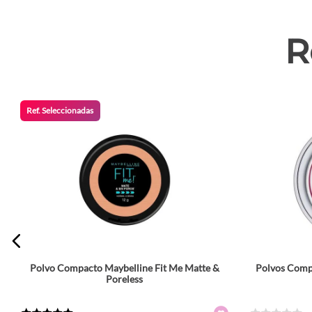
R
Ref. Seleccionadas
Polvo Compacto Maybelline Fit Me Matte &
Polvos Compa
Tamaño
Poreless
13 g