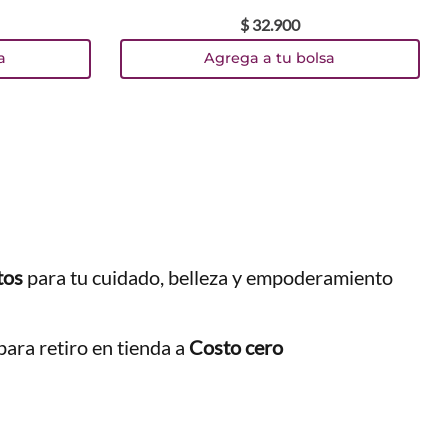
$
32
.
900
TEXTURA_4059729540614
TEXTURA_4059729540621
a
Agrega a tu bolsa
tos
para tu cuidado, belleza y empoderamiento
ara retiro en tienda a
Costo cero