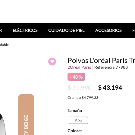
R
ELÉCTRICOS
CUIDADO DE PIEL
ACCESORIOS
F
ndable
Polvos L'oréal Paris
L'Oréal Paris
Referencia
:
77988
40 %
$
71
.
990
$
43
.
194
Gramo
a
$4,799.33
Tamaño
9.5 g
Colores