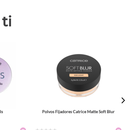
ti
ls
Polvos Fijadores Catrice Matte Soft Blur
Tamaño
8 gr
8 gr