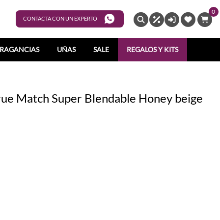
0
ENTRAR
CONTACTA CON UN EXPERTO
RAGANCIAS
UÑAS
SALE
REGALOS Y KITS
 True Match Super Blendable Honey beige