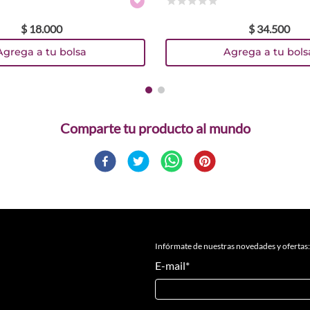
☆
☆
☆
☆
☆
$
18
.
000
$
34
.
500
Agrega a tu bolsa
Agrega a tu bols
Comparte
Infórmate de nuestras novedades y ofertas:
E-mail
*