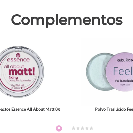
Complementos
ctos Essence All About Matt 8g
Polvo Traslúcido Fee
☆
☆
☆
☆
☆