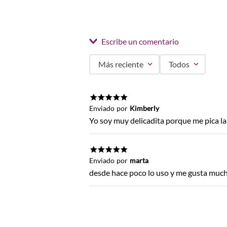
Escribe un comentario
Más reciente
Todos
Agregar comentario
Título
★
★
★
★
★
Enviado
por
Kimberly
Yo soy muy delicadita porque me pica la
Califica el producto de 1 a 5 estrel
★
★
★
★
★
Enviado
por
marta
★
★
★
★
★
desde hace poco lo uso y me gusta mucho
Tu nombre
Dirección de email