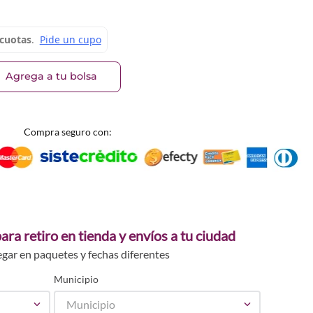
2
459
017197
249033180
_71249033197
Agrega a tu bolsa
Compra seguro con:
ara retiro en tienda y envíos a tu ciudad
egar en paquetes y fechas diferentes
Municipio
Municipio