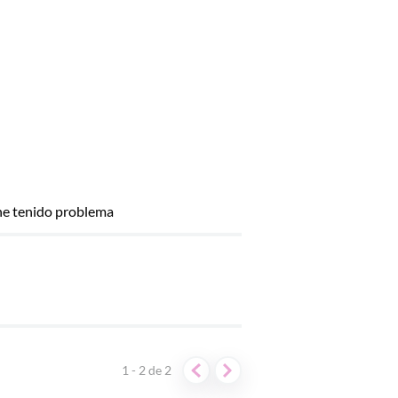
 he tenido problema
1 - 2
de
2