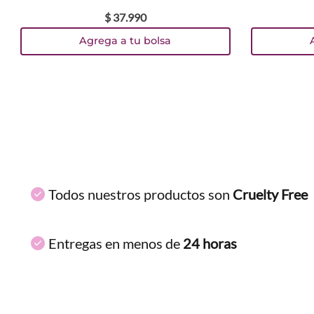
$
37
.
990
TEXTURA_7509552849585
TEXTURA_7509552849615
Único
TEXTURA_53823
TEXTURA_53824
TEXTURA_43588
TEXTURA_43587
Agrega a tu bolsa
Todos nuestros productos son
Cruelty Free
Entregas en menos de
24 horas