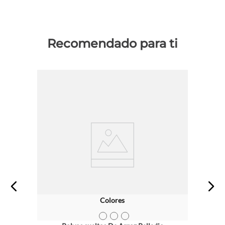
Recomendado para ti
Colores
TEXTURA_57902
TEXTURA_57903
TEXTURA_57904