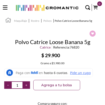
0
Maquillaje
Rostro
Polvos
Polvo Catrice Loose Banana 5g
Polvo Catrice Loose Banana 5g
Catrice
Referencia
:
76820
$
29
.
900
Gramo
a
$5,980.00
Agrega a tu bolsa
－
＋
Compra seguro con: