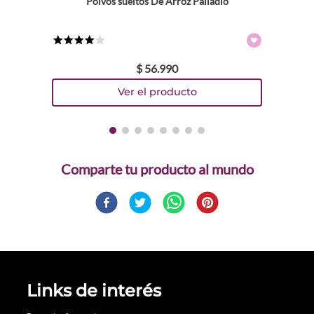
Polvos sueltos De Arroz Palladio
★
★
★
★
☆
$
56
.
990
Comparte
Links de interés