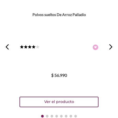
Polvos sueltos De Arroz Palladio
Dirección de email
Escribe un comentario
★
★
★
★
☆
$
56
.
990
ENVIAR COMENTARIO