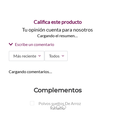
Califica este producto
Tu opinión cuenta para nosotros
Cargando el resumen…
Escribe un comentario
Más reciente
Todos
Agregar comentario
Cargando comentarios…
Título
Complementos
Califica el producto de 1 a 5 estrellas
Colores
★
★
★
★
★
TEXTURA_57902
TEXTURA_57903
TEXTURA_57904
Tu nombre