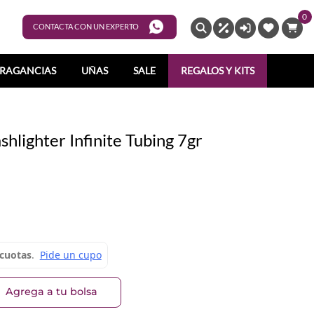
0
ENTRAR
CONTACTA CON UN EXPERTO
RAGANCIAS
UÑAS
SALE
REGALOS Y KITS
hlighter Infinite Tubing 7gr
Agrega a tu bolsa