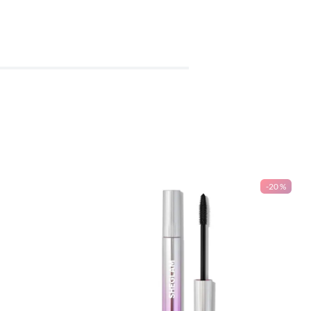
-
20 %