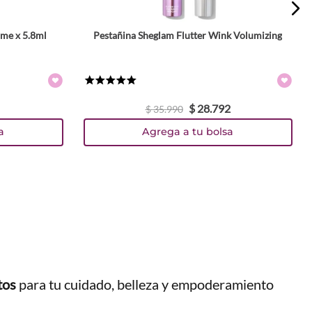
ume x 5.8ml
Pestañina Sheglam Flutter Wink Volumizing
★
★
★
★
★
$
28
.
792
$
35
.
990
a
Agrega a tu bolsa
tos
para tu cuidado, belleza y empoderamiento