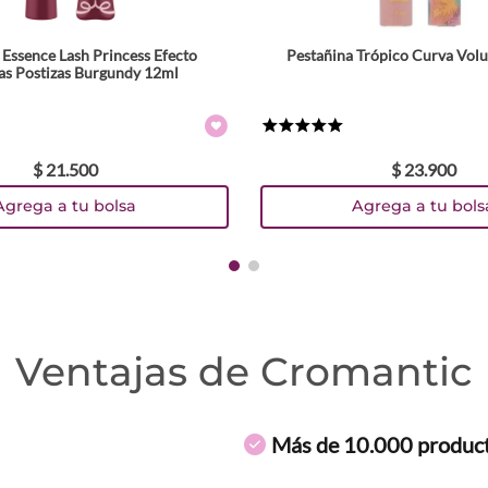
 Essence Lash Princess Efecto
Pestañina Trópico Curva Vol
as Postizas Burgundy 12ml
★
★
★
★
★
$
21
.
500
$
23
.
900
Agrega a tu bolsa
Agrega a tu bols
Ventajas de Cromantic
Más de 10.000 produc