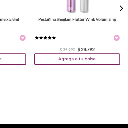
ume x 5.8ml
Pestañina Sheglam Flutter Wink Volumizing
★
★
★
★
★
$
28
.
792
$
35
.
990
a
Agrega a tu bolsa