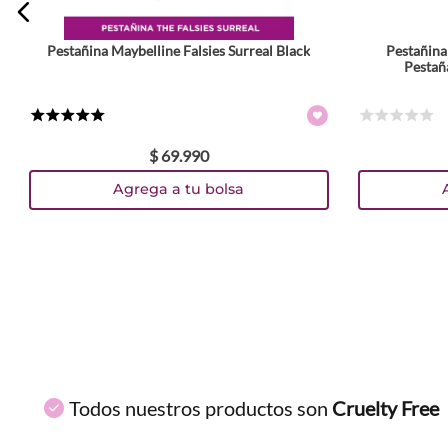
Pestañina Maybelline Falsies Surreal Black
Pestañina
ENVIAR COMENTARIO
Pestañ
★
★
★
★
★
☆
☆
☆
☆
☆
$
69
.
990
Agrega a tu bolsa
Todos nuestros productos son
Cruelty Free