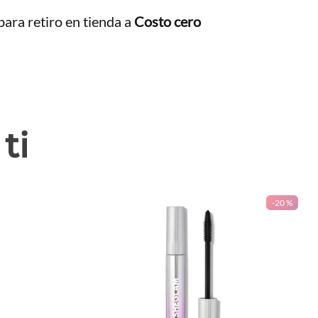
ara retiro en tienda a
Costo cero
ti
-
20 %