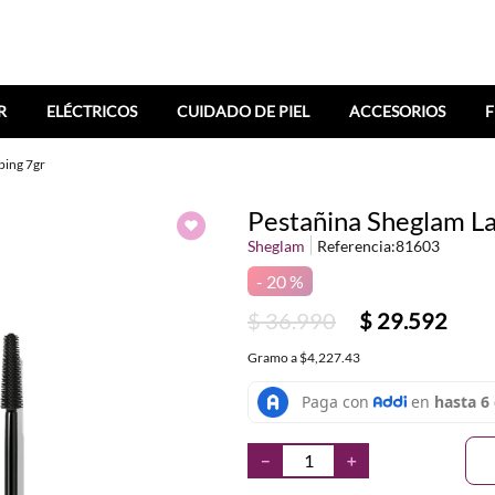
R
ELÉCTRICOS
CUIDADO DE PIEL
ACCESORIOS
F
bing 7gr
Pestañina Sheglam Las
Sheglam
Referencia
:
81603
20 %
$
36
.
990
$
29
.
592
Gramo
a
$4,227.43
－
＋