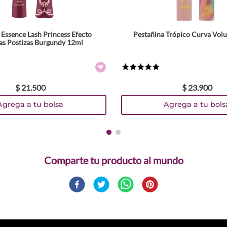
 Essence Lash Princess Efecto
Pestañina Trópico Curva Vol
as Postizas Burgundy 12ml
★
★
★
★
★
$
21
.
500
$
23
.
900
Agrega a tu bolsa
Agrega a tu bols
Comparte