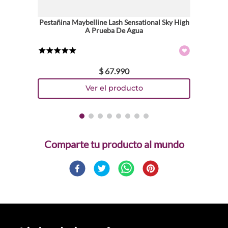
Pestañina Maybelline Lash Sensational Sky High
A Prueba De Agua
★
★
★
★
★
$
67
.
990
Comparte