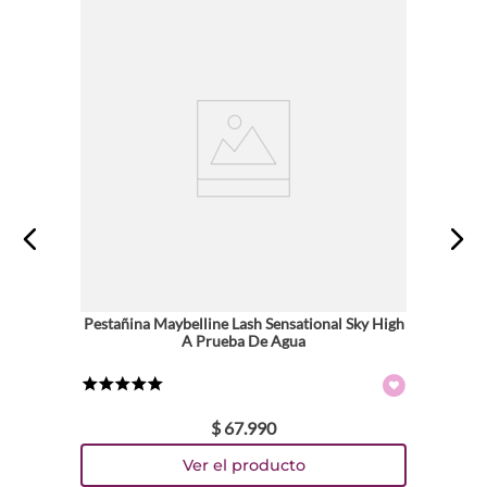
Pestañina Maybelline Lash Sensational Sky High
A Prueba De Agua
★
★
★
★
★
$
67
.
990