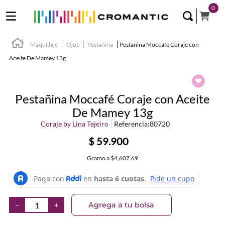
0
Maquillaje
Ojos
Pestañina
Pestañina Moccafé Coraje con
Aceite De Mamey 13g
Pestañina Moccafé Coraje con Aceite
De Mamey 13g
Coraje by Lina Tejeiro
Referencia
:
80720
$
59
.
900
Gramo
a
$4,607.69
Agrega a tu bolsa
－
＋