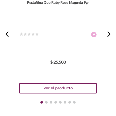
Pestañina Duo Ruby Rose Magenta 9gr
Dirección de email
Escribe un comentario
☆
☆
☆
☆
☆
$
25
.
500
ENVIAR COMENTARIO