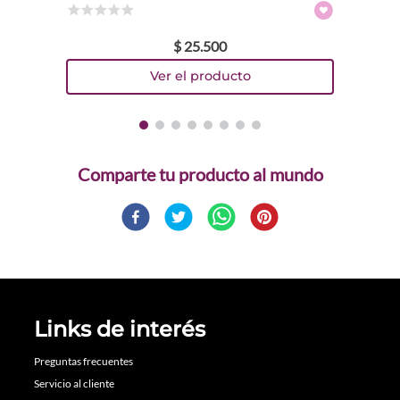
☆
☆
☆
☆
☆
$
25
.
500
Comparte
Links de interés
Preguntas frecuentes
Servicio al cliente