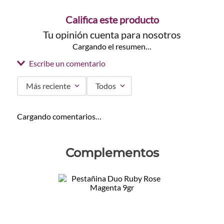
Califica este producto
Tu opinión cuenta para nosotros
Cargando el resumen…
Escribe un comentario
Más reciente
Todos
Agregar comentario
Cargando comentarios…
Título
Complementos
Califica el producto de 1 a 5 estrellas
★
★
★
★
★
Tu nombre