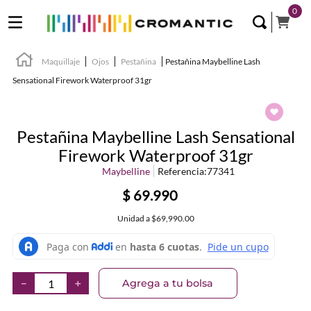
0
Maquillaje
Ojos
Pestañina
Pestañina Maybelline Lash
Sensational Firework Waterproof 31gr
Pestañina Maybelline Lash Sensational
Firework Waterproof 31gr
Maybelline
Referencia
:
77341
$
69
.
990
Unidad
a
$69,990.00
Agrega a tu bolsa
－
＋