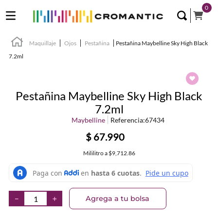
0
Maquillaje
Ojos
Pestañina
Pestañina Maybelline Sky High Black
7.2ml
Pestañina Maybelline Sky High Black
7.2ml
Maybelline
Referencia
:
67434
$
67
.
990
Mililitro
a
$9,712.86
Agrega a tu bolsa
－
＋