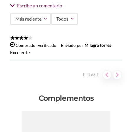
Escribe un comentario
Más reciente
Todos
Agregar comentario
Título
★
★
★
★
☆
Comprador verificado
Enviado
por
Milagro torres
Excelente.
Califica el producto de 1 a 5 estrellas
1 - 1
de
1
★
★
★
★
★
Tu nombre
Complementos
Dirección de email
Escribe un comentario