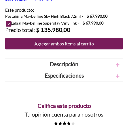
Este producto:
Pestañina Maybelline Sky High Black 7.2ml
-
$ 67.990,00
Labial Maybelline Superstay Vinyl Ink
-
$ 67.990,00
Precio total:
$ 135.980,00
Agregar ambos items al carrito
Descripción
Especificaciones
Califica este producto
Tu opinión cuenta para nosotros
★
★
★
★
☆