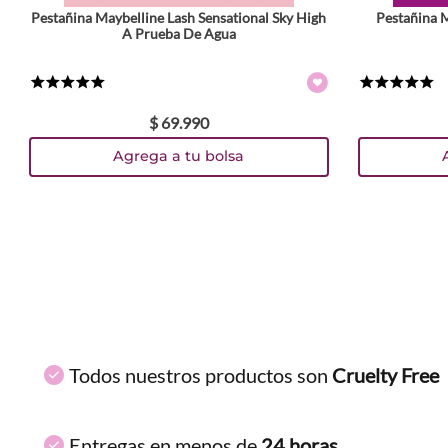
Pestañina Maybelline Lash Sensational Sky High
Pestañina M
ENVIAR COMENTARIO
A Prueba De Agua
★
★
★
★
★
★
★
★
★
★
$
69
.
990
Agrega a tu bolsa
Todos nuestros productos son
Cruelty Free
Entregas en menos de
24 horas