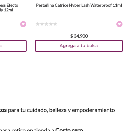
ess Efecto
Pestañina Catrice Hyper Lash Waterproof 11ml
dy 12ml
☆
☆
☆
☆
☆
$
34
.
900
a
Agrega a tu bolsa
tos
para tu cuidado, belleza y empoderamiento
ara retiro en tienda a
Costo cero