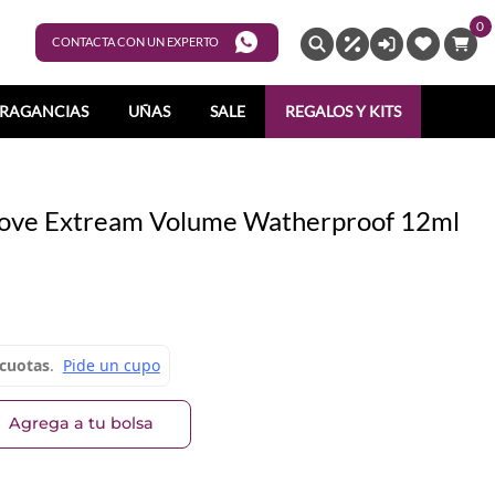
0
ENTRAR
CONTACTA CON UN EXPERTO
RAGANCIAS
UÑAS
SALE
REGALOS Y KITS
 Love Extream Volume Watherproof 12ml
Agrega a tu bolsa