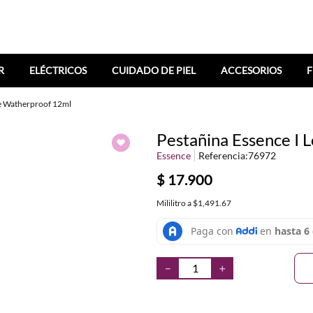
R
ELÉCTRICOS
CUIDADO DE PIEL
ACCESORIOS
F
me Watherproof 12ml
Pestañina Essence I
Essence
Referencia
:
76972
$
17
.
900
Mililitro
a
$1,491.67
－
＋