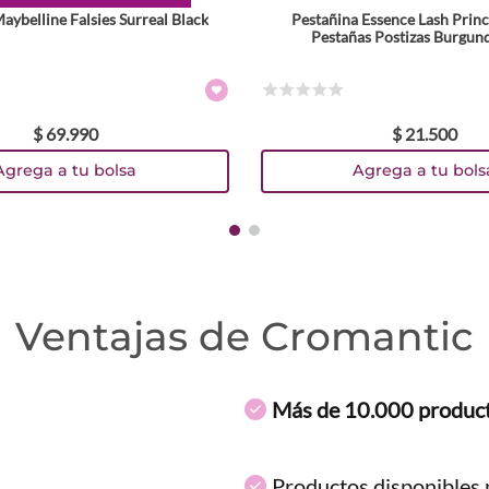
aybelline Falsies Surreal Black
Pestañina Essence Lash Princ
Pestañas Postizas Burgun
☆
☆
☆
☆
☆
$
69
.
990
$
21
.
500
Agrega a tu bolsa
Agrega a tu bols
Ventajas de Cromantic
Más de 10.000 produc
Productos disponibles p