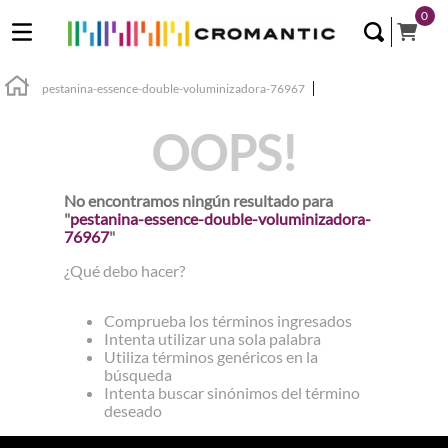
0
pestanina-essence-double-voluminizadora-76967
OOPS!
No encontramos ningún resultado para
"
pestanina-essence-double-voluminizadora-
76967
"
¿Qué debo hacer?
Comprueba los términos ingresados
Intenta utilizar una sola palabra
Utiliza términos genéricos en la
búsqueda
Intenta buscar sinónimos del término
deseado