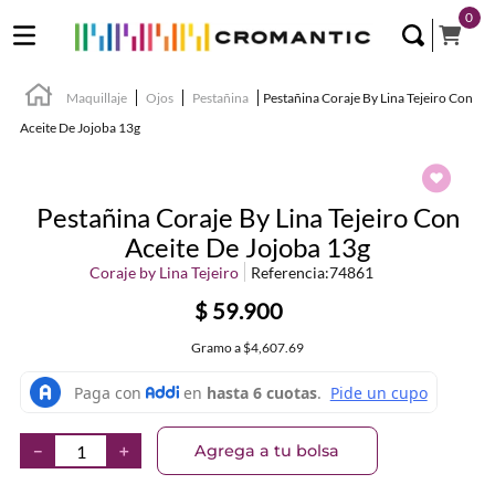
0
Maquillaje
Ojos
Pestañina
Pestañina Coraje By Lina Tejeiro Con
Aceite De Jojoba 13g
Pestañina Coraje By Lina Tejeiro Con
Aceite De Jojoba 13g
Coraje by Lina Tejeiro
Referencia
:
74861
$
59
.
900
Gramo
a
$4,607.69
Agrega a tu bolsa
－
＋