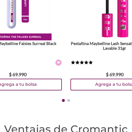
aybelline Falsies Surreal Black
Pestañina Maybelline Lash Sensat
Lavable 31gr
★
★
★
★
★
$
69
.
990
$
69
.
990
Agrega a tu bolsa
Agrega a tu bols
Ventajas de Cromantic