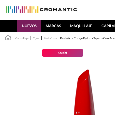
Buscar
NUEVOS
MARCAS
MAQUILLAJE
CAPILA
Maquillaje
Ojos
Pestañina
Pestañina Coraje By Lina Tejeiro Con Ace
Outlet