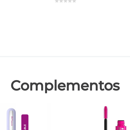
☆
☆
☆
☆
☆
las
Complementos