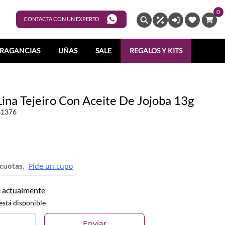
0
ENTRAR
CONTACTA CON UN EXPERTO
RAGANCIAS
UÑAS
SALE
REGALOS Y KITS
Lina Tejeiro Con Aceite De Jojoba 13g
81376
e actualmente
está disponible
Enviar