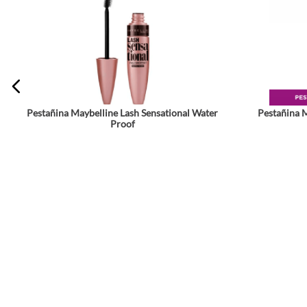
Pestañina Maybelline Lash Sensational Water
Pestañina M
Proof
★
★
★
★
★
★
★
★
★
★
$
60
.
990
Agrega a tu bolsa