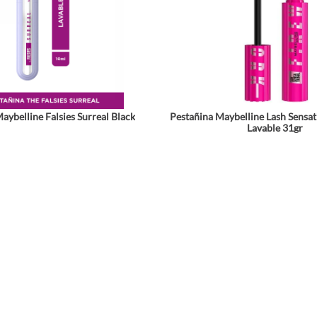
aybelline Falsies Surreal Black
Pestañina Maybelline Lash Sensat
Lavable 31gr
★
★
★
★
★
$
69
.
990
$
69
.
990
Agrega a tu bolsa
Agrega a tu bols
Comparte