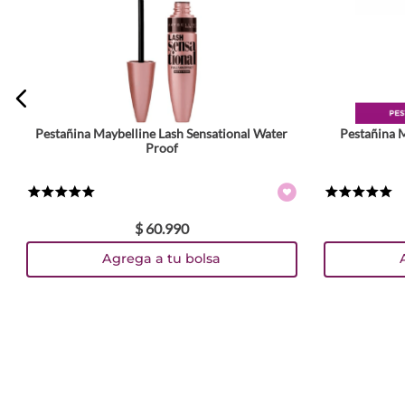
Escribe un comentario
Pestañina Maybelline Lash Sensational Water
Pestañina M
ENVIAR COMENTARIO
Proof
★
★
★
★
★
★
★
★
★
★
$
60
.
990
Agrega a tu bolsa