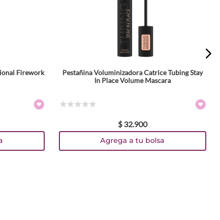
ional Firework
Pestañina Voluminizadora Catrice Tubing Stay
In Place Volume Mascara
☆
☆
☆
☆
☆
$
32
.
900
a
Agrega a tu bolsa