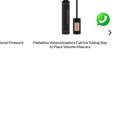
ional Firework
Pestañina Voluminizadora Catrice Tubing Stay
In Place Volume Mascara
☆
☆
☆
☆
☆
$
32
.
900
a
Agrega a tu bolsa