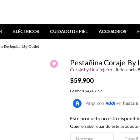
R
ELÉCTRICOS
CUIDADO DE PIEL
ACCESORIOS
F
ite De Jojoba 13g-Outlet
Pestañina Coraje By 
Coraje by Lina Tejeiro
Referencia
:
$59,900
Gramo
a
$4,607.69
Este producto no está disponibl
Quiero saber cuando este producto 