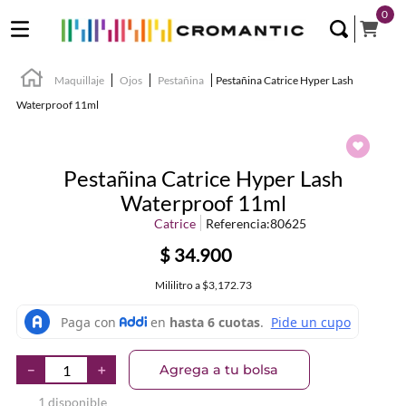
0
Maquillaje
Ojos
Pestañina
Pestañina Catrice Hyper Lash
Waterproof 11ml
Pestañina Catrice Hyper Lash
Waterproof 11ml
Catrice
Referencia
:
80625
$
34
.
900
Mililitro
a
$3,172.73
Agrega a tu bolsa
－
＋
1 disponible