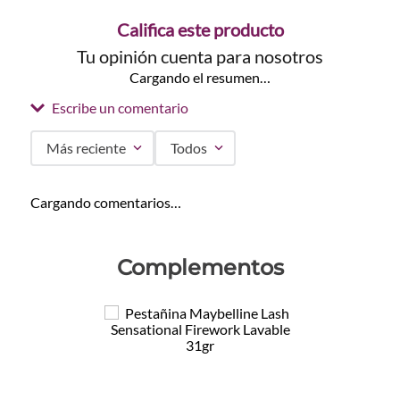
Califica este producto
Tu opinión cuenta para nosotros
Cargando el resumen…
Escribe un comentario
Más reciente
Todos
Agregar comentario
Cargando comentarios…
Título
Complementos
Califica el producto de 1 a 5 estrellas
★
★
★
★
★
Tu nombre