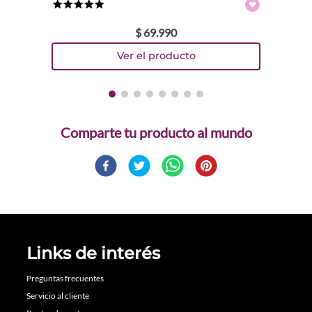
★
★
★
★
★
$
69
.
990
Comparte
Links de interés
Preguntas frecuentes
Servicio al cliente