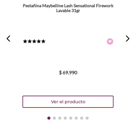
Dirección de email
Pestañina Maybelline Lash Sensational Firework
Lavable 31gr
Escribe un comentario
★
★
★
★
★
$
69
.
990
ENVIAR COMENTARIO