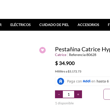
R
ELÉCTRICOS
CUIDADO DE PIEL
ACCESORIOS
F
Pestañina Catrice Hy
Catrice
Referencia
:
80628
$
34
.
900
Mililitro
a
$3,172.73
－
＋
1 disponible