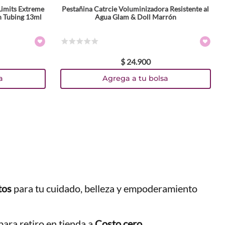
Limits Extreme
Pestañina Catrcie Voluminizadora Resistente al
 Tubing 13ml
Agua Glam & Doll Marrón
☆
☆
☆
☆
☆
$
24
.
900
a
Agrega a tu bolsa
tos
para tu cuidado, belleza y empoderamiento
ara retiro en tienda a
Costo cero