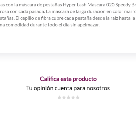
ivas con la máscara de pestañas Hyper Lash Mascara 020 Speedy B
sa con cada pasada. La máscara de larga duración en color marrón 
añas. El cepillo de fibra cubre cada pestaña desde la raíz hasta l
ona comodidad durante todo el día sin apelmazar.
Califica este producto
Tu opinión cuenta para nosotros
☆
☆
☆
☆
☆