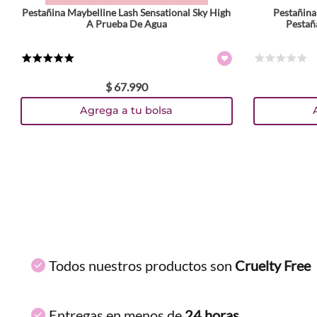
Pestañina Maybelline Lash Sensational Sky High
Pestañina
ENVIAR COMENTARIO
A Prueba De Agua
Pestañ
★
★
★
★
★
☆
☆
☆
☆
☆
$
67
.
990
Agrega a tu bolsa
Todos nuestros productos son
Cruelty Free
Entregas en menos de
24 horas