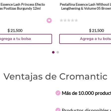
 Essence Lash Princess Efecto
Pestañina Essence Lash Without 
as Postizas Burgundy 12ml
Lengthening & Volume 05 Brown
☆
☆
☆
☆
☆
$
21
.
500
$
21
.
500
Agrega a tu bolsa
Agrega a tu bols
Ventajas de Cromantic
Más de 10.000 produc
Productos disponibles p