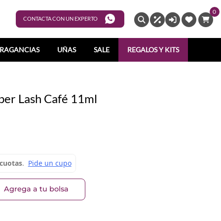
0
ENTRAR
CONTACTA CON UN EXPERTO
RAGANCIAS
UÑAS
SALE
REGALOS Y KITS
per Lash Café 11ml
Agrega a tu bolsa